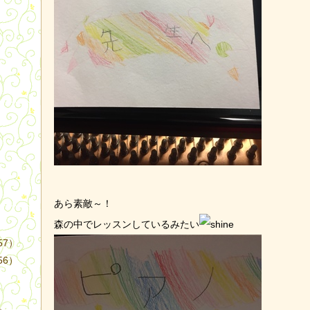
）
あら素敵～！
森の中でレッスンしているみたい
57）
56）