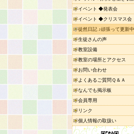
イベント ◆発表会
イベント ◆クリスマス会
徒然日記 ♪頑張って更新中
生徒さんの声
教室設備
教室の場所とアクセス
お問い合わせ
よくあるご質問Ｑ＆Ａ
なんでも掲示板
会員専用
リンク
個人情報の取扱い