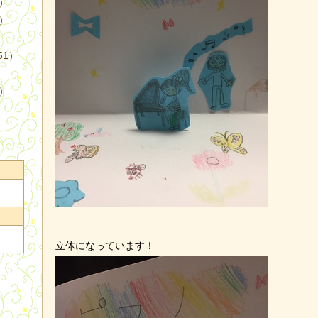
4）
3）
51）
9）
立体になっています！