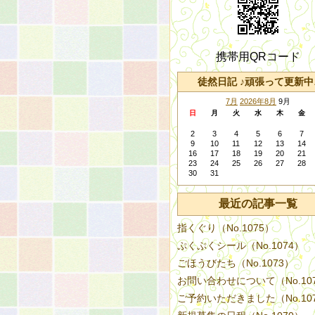
携帯用QRコード
徒然日記 ♪頑張って更新中
7月
2026年8月
9月
日
月
火
水
木
金
2
3
4
5
6
7
9
10
11
12
13
14
16
17
18
19
20
21
23
24
25
26
27
28
30
31
最近の記事一覧
指くぐり（No.1075）
ぷくぷくシール（No.1074）
ごほうびたち（No.1073）
お問い合わせについて（No.10
ご予約いただきました（No.10