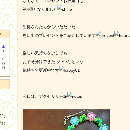
さてさて、プレゼントお披露目も
第4弾となりました
生徒さんたちからいただいた
♪
思い出のプレゼントをご紹介しています
土
1
楽しい気持ちを少しでも
8
15
おすそ分けできたらいいなという
22
29
気持ちで更新中です
今日は、アクセサリー編
72）
71）