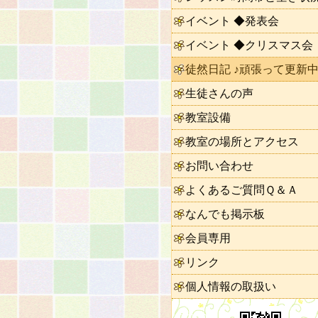
イベント ◆発表会
イベント ◆クリスマス会
徒然日記 ♪頑張って更新中
生徒さんの声
教室設備
教室の場所とアクセス
お問い合わせ
よくあるご質問Ｑ＆Ａ
なんでも掲示板
会員専用
リンク
個人情報の取扱い