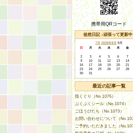
携帯用QRコード
徒然日記 ♪頑張って更新中
7月
2026年8月
9月
日
月
火
水
木
金
2
3
4
5
6
7
9
10
11
12
13
14
16
17
18
19
20
21
23
24
25
26
27
28
30
31
最近の記事一覧
指くぐり（No.1075）
ぷくぷくシール（No.1074）
ごほうびたち（No.1073）
お問い合わせについて（No.10
ご予約いただきました（No.10