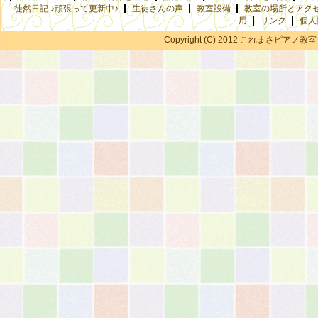
徒然日記 ♪頑張って更新中♪
生徒さんの声
教室設備
教室の場所とアク
用
リンク
個人
Copyright (C) 2012 これまさピアノ教室 