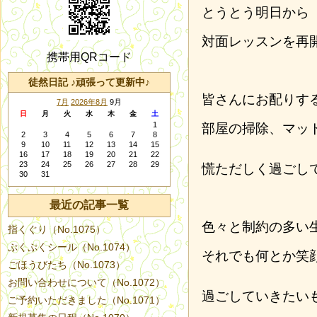
とうとう明日から
対面レッスンを再
携帯用QRコード
徒然日記 ♪頑張って更新中♪
皆さんにお配りす
7月
2026年8月
9月
日
月
火
水
木
金
土
1
部屋の掃除、マッ
2
3
4
5
6
7
8
9
10
11
12
13
14
15
16
17
18
19
20
21
22
23
24
25
26
27
28
29
慌ただしく過ごし
30
31
最近の記事一覧
色々と制約の多い
指くぐり（No.1075）
ぷくぷくシール（No.1074）
それでも何とか笑
ごほうびたち（No.1073）
お問い合わせについて（No.1072）
過ごしていきたい
ご予約いただきました（No.1071）