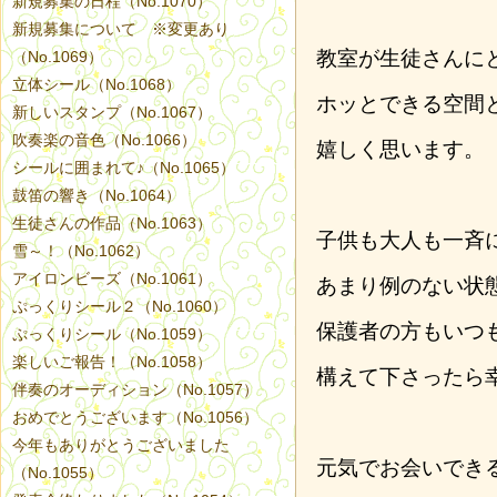
新規募集の日程（No.1070）
新規募集について ※変更あり
教室が生徒さんに
（No.1069）
立体シール（No.1068）
ホッとできる空間
新しいスタンプ（No.1067）
吹奏楽の音色（No.1066）
嬉しく思います。
シールに囲まれて♪（No.1065）
鼓笛の響き（No.1064）
生徒さんの作品（No.1063）
子供も大人も一斉
雪～！（No.1062）
アイロンビーズ（No.1061）
あまり例のない状
ぷっくりシール２（No.1060）
保護者の方もいつ
ぷっくりシール（No.1059）
楽しいご報告！（No.1058）
構えて下さったら
伴奏のオーディション（No.1057）
おめでとうございます（No.1056）
今年もありがとうございました
元気でお会いでき
（No.1055）