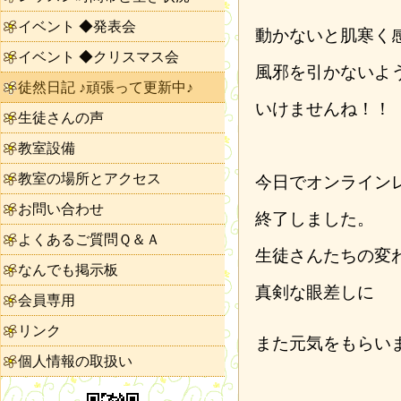
イベント ◆発表会
動かないと肌寒く
イベント ◆クリスマス会
風邪を引かないよ
徒然日記 ♪頑張って更新中♪
いけませんね！！
生徒さんの声
教室設備
教室の場所とアクセス
今日でオンライン
お問い合わせ
終了しました。
よくあるご質問Ｑ＆Ａ
生徒さんたちの変
なんでも掲示板
真剣な眼差しに
会員専用
リンク
また元気をもらい
個人情報の取扱い