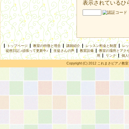
表示されているひ
トップページ
教室の特徴と理念
講師紹介
レッスン料金と制度
レッ
徒然日記 ♪頑張って更新中♪
生徒さんの声
教室設備
教室の場所とアク
用
リンク
個人
Copyright (C) 2012 これまさピアノ教室 