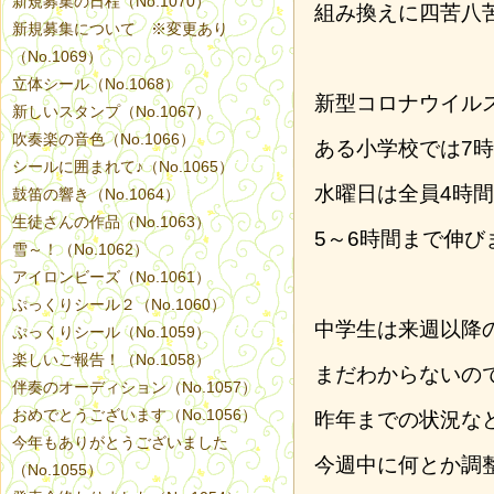
新規募集の日程（No.1070）
組み換えに四苦八
新規募集について ※変更あり
（No.1069）
立体シール（No.1068）
新型コロナウイル
新しいスタンプ（No.1067）
吹奏楽の音色（No.1066）
ある小学校では7
シールに囲まれて♪（No.1065）
水曜日は全員4時
鼓笛の響き（No.1064）
生徒さんの作品（No.1063）
5～6時間まで伸び
雪～！（No.1062）
アイロンビーズ（No.1061）
ぷっくりシール２（No.1060）
中学生は来週以降
ぷっくりシール（No.1059）
楽しいご報告！（No.1058）
まだわからないの
伴奏のオーディション（No.1057）
おめでとうございます（No.1056）
昨年までの状況な
今年もありがとうございました
今週中に何とか調
（No.1055）