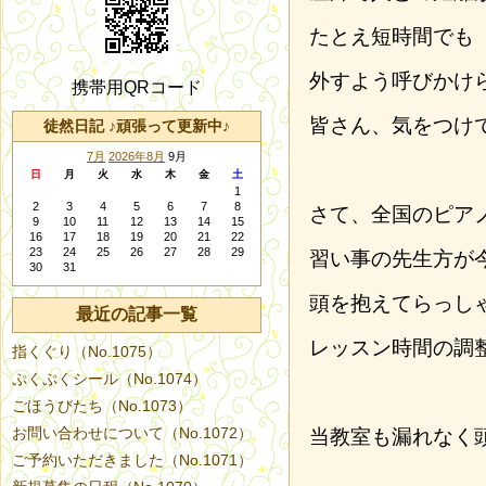
たとえ短時間でも
外すよう呼びかけ
携帯用QRコード
皆さん、気をつけ
徒然日記 ♪頑張って更新中♪
7月
2026年8月
9月
日
月
火
水
木
金
土
1
2
3
4
5
6
7
8
さて、全国のピア
9
10
11
12
13
14
15
16
17
18
19
20
21
22
23
24
25
26
27
28
29
習い事の先生方が
30
31
頭を抱えてらっし
最近の記事一覧
レッスン時間の調
指くぐり（No.1075）
ぷくぷくシール（No.1074）
ごほうびたち（No.1073）
お問い合わせについて（No.1072）
当教室も漏れなく
ご予約いただきました（No.1071）