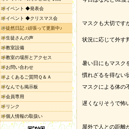
イベント ◆発表会
イベント ◆クリスマス会
マスクも大切です
徒然日記 ♪頑張って更新中♪
生徒さんの声
状況に応じて外す
教室設備
教室の場所とアクセス
暑い日にもマスク
お問い合わせ
慣れざるを得ない
よくあるご質問Ｑ＆Ａ
マスクによる体の
なんでも掲示板
会員専用
遅くなりそうで怖
リンク
個人情報の取扱い
屋外で人との距離