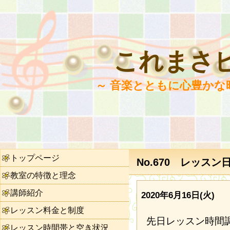
これまさ
～ 音楽とともに心豊かな
トップページ
No.670 レッス
教室の特徴と理念
講師紹介
2020年6月16日(火)
レッスン料金と制度
先日レッスン時間
レッスン時間帯と空き状況