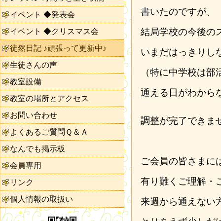
書いたのですが、
イベント ◆発表会
結局学校の今後の
イベント ◆クリスマス会
徒然日記 ♪頑張って更新中♪
いまだはっきりし
生徒さんの声
（特に中学校は部
教室設備
通える日がわから
教室の場所とアクセス
お問い合わせ
調整が完了できま
よくあるご質問Ｑ＆Ａ
なんでも掲示板
ご会員の皆さまに
会員専用
有り難くご理解・
リンク
個人情報の取扱い
来週から通えない