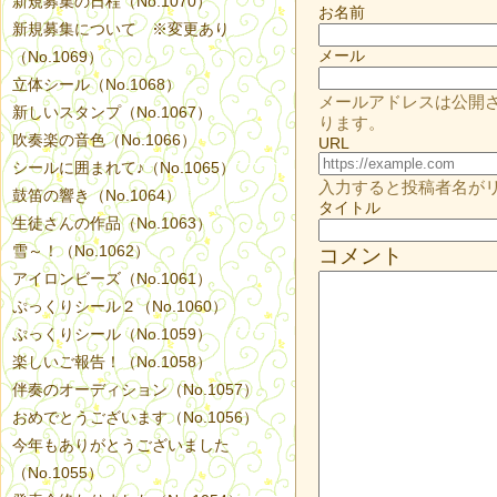
新規募集の日程（No.1070）
お名前
新規募集について ※変更あり
メール
（No.1069）
立体シール（No.1068）
メールアドレスは公開
新しいスタンプ（No.1067）
ります。
吹奏楽の音色（No.1066）
URL
シールに囲まれて♪（No.1065）
入力すると投稿者名が
鼓笛の響き（No.1064）
タイトル
生徒さんの作品（No.1063）
雪～！（No.1062）
コメント
アイロンビーズ（No.1061）
ぷっくりシール２（No.1060）
ぷっくりシール（No.1059）
楽しいご報告！（No.1058）
伴奏のオーディション（No.1057）
おめでとうございます（No.1056）
今年もありがとうございました
（No.1055）