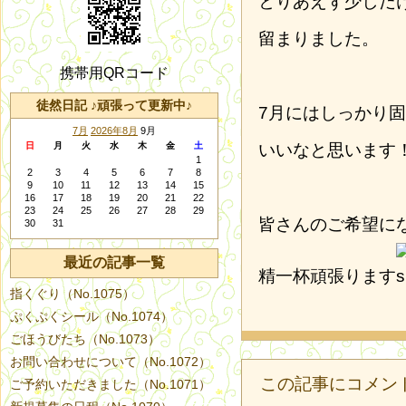
とりあえず少しだ
留まりました。
携帯用QRコード
徒然日記 ♪頑張って更新中♪
7月にはしっかり
7月
2026年8月
9月
日
月
火
水
木
金
土
いいなと思います
1
2
3
4
5
6
7
8
9
10
11
12
13
14
15
16
17
18
19
20
21
22
23
24
25
26
27
28
29
皆さんのご希望に
30
31
最近の記事一覧
精一杯頑張ります
指くぐり（No.1075）
ぷくぷくシール（No.1074）
ごほうびたち（No.1073）
お問い合わせについて（No.1072）
この記事にコメン
ご予約いただきました（No.1071）