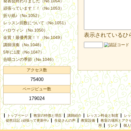
発表会終わりました（No.1054）
頑張っています！！（No.1053）
折り紙♪（No.1052）
レッスン回数について（No.1051）
ハロウィン（No.1050）
表示されているひ
金賞！最優秀賞！！（No.1049）
講師演奏（No.1048）
5年に1度（No.1047）
合唱コンの季節（No.1046）
アクセス数
75400
ページビュー数
179024
トップページ
教室の特徴と理念
講師紹介
レッスン料金と制度
レッ
徒然日記 ♪頑張って更新中♪
生徒さんの声
教室設備
教室の場所とアク
用
リンク
個人