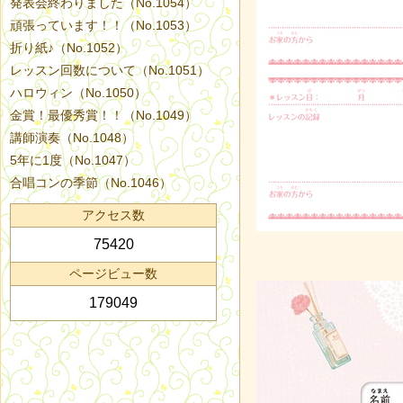
発表会終わりました（No.1054）
頑張っています！！（No.1053）
折り紙♪（No.1052）
レッスン回数について（No.1051）
ハロウィン（No.1050）
金賞！最優秀賞！！（No.1049）
講師演奏（No.1048）
5年に1度（No.1047）
合唱コンの季節（No.1046）
アクセス数
75420
ページビュー数
179049