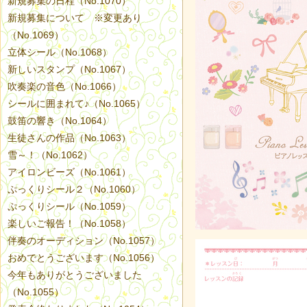
新規募集の日程（No.1070）
新規募集について ※変更あり
（No.1069）
立体シール（No.1068）
新しいスタンプ（No.1067）
吹奏楽の音色（No.1066）
シールに囲まれて♪（No.1065）
鼓笛の響き（No.1064）
生徒さんの作品（No.1063）
雪～！（No.1062）
アイロンビーズ（No.1061）
ぷっくりシール２（No.1060）
ぷっくりシール（No.1059）
楽しいご報告！（No.1058）
伴奏のオーディション（No.1057）
おめでとうございます（No.1056）
今年もありがとうございました
（No.1055）