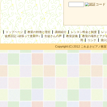
トップページ
教室の特徴と理念
講師紹介
レッスン料金と制度
レッ
徒然日記 ♪頑張って更新中♪
生徒さんの声
教室設備
教室の場所とアク
用
リンク
個人
Copyright (C) 2012 これまさピアノ教室 