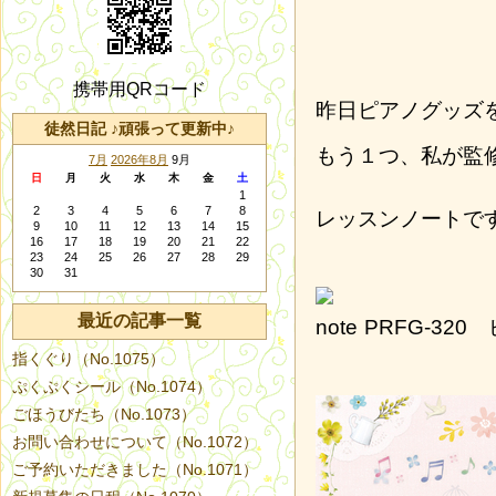
携帯用QRコード
昨日ピアノグッズ
徒然日記 ♪頑張って更新中♪
もう１つ、私が監
7月
2026年8月
9月
日
月
火
水
木
金
土
1
2
3
4
5
6
7
8
レッスンノートで
9
10
11
12
13
14
15
16
17
18
19
20
21
22
23
24
25
26
27
28
29
30
31
最近の記事一覧
PRFG-32
指くぐり（No.1075）
ぷくぷくシール（No.1074）
ごほうびたち（No.1073）
お問い合わせについて（No.1072）
ご予約いただきました（No.1071）