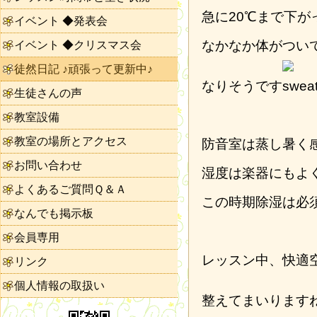
急に20℃まで下が
イベント ◆発表会
なかなか体がつい
イベント ◆クリスマス会
徒然日記 ♪頑張って更新中♪
なりそうです
生徒さんの声
教室設備
教室の場所とアクセス
防音室は蒸し暑く
お問い合わせ
湿度は楽器にもよ
よくあるご質問Ｑ＆Ａ
この時期除湿は必
なんでも掲示板
会員専用
レッスン中、快適
リンク
個人情報の取扱い
整えてまいります