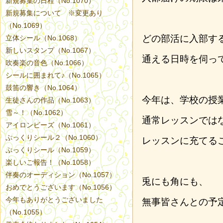
新規募集の日程（No.1070）
新規募集について ※変更あり
（No.1069）
どの部活に入部す
立体シール（No.1068）
新しいスタンプ（No.1067）
通える日時を伺っ
吹奏楽の音色（No.1066）
シールに囲まれて♪（No.1065）
鼓笛の響き（No.1064）
今年は、学校の授
生徒さんの作品（No.1063）
雪～！（No.1062）
通常レッスンでは
アイロンビーズ（No.1061）
ぷっくりシール２（No.1060）
レッスンに充てる
ぷっくりシール（No.1059）
楽しいご報告！（No.1058）
伴奏のオーディション（No.1057）
兎にも角にも、
おめでとうございます（No.1056）
今年もありがとうございました
無事皆さんとの予
（No.1055）