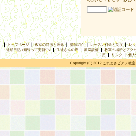
トップページ
教室の特徴と理念
講師紹介
レッスン料金と制度
レッ
徒然日記 ♪頑張って更新中♪
生徒さんの声
教室設備
教室の場所とアク
用
リンク
個人
Copyright (C) 2012 これまさピアノ教室 