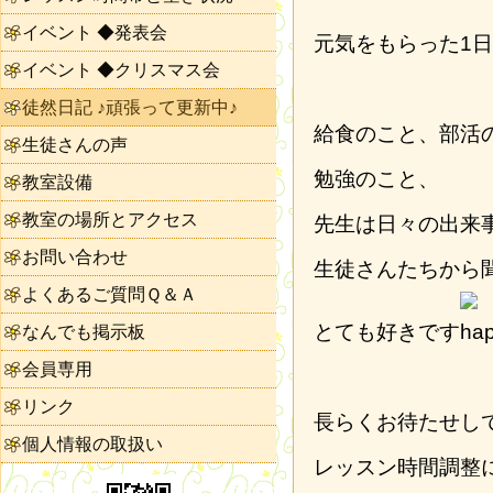
イベント ◆発表会
元気をもらった1
イベント ◆クリスマス会
徒然日記 ♪頑張って更新中♪
給食のこと、部活
生徒さんの声
勉強のこと、
教室設備
教室の場所とアクセス
先生は日々の出来
お問い合わせ
生徒さんたちから
よくあるご質問Ｑ＆Ａ
とても好きです
なんでも掲示板
会員専用
リンク
長らくお待たせし
個人情報の取扱い
レッスン時間調整