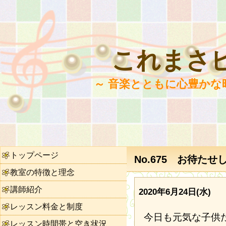
これまさ
～ 音楽とともに心豊かな
トップページ
No.675 お待た
教室の特徴と理念
講師紹介
2020年6月24日(水)
レッスン料金と制度
今日も元気な子供
レッスン時間帯と空き状況