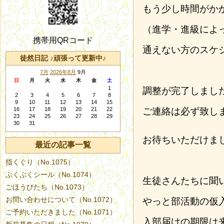
もう少し時間がか
（進学・進級によ
携帯用QRコード
通えない方のスケ
徒然日記 ♪頑張って更新中♪
7月
2026年8月
9月
日
月
火
水
木
金
土
1
調整が完了しまし
2
3
4
5
6
7
8
9
10
11
12
13
14
15
16
17
18
19
20
21
22
ご連絡は必ず致し
23
24
25
26
27
28
29
30
31
お待ちいただけま
最近の記事一覧
指くぐり（No.1075）
ぷくぷくシール（No.1074）
生徒さんたちに聞
ごほうびたち（No.1073）
お問い合わせについて（No.1072）
やっと部活動の仮
ご予約いただきました（No.1071）
入部届けの期限は