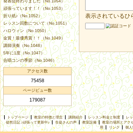
発表会終わりました（No.1054）
頑張っています！！（No.1053）
表示されているひ
折り紙♪（No.1052）
レッスン回数について（No.1051）
ハロウィン（No.1050）
金賞！最優秀賞！！（No.1049）
講師演奏（No.1048）
5年に1度（No.1047）
合唱コンの季節（No.1046）
アクセス数
75458
ページビュー数
179087
トップページ
教室の特徴と理念
講師紹介
レッスン料金と制度
レッ
徒然日記 ♪頑張って更新中♪
生徒さんの声
教室設備
教室の場所とアク
用
リンク
個人