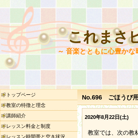
これまさ
～ 音楽とともに心豊かな
トップページ
No.696 ごほう
教室の特徴と理念
講師紹介
2020年8月22日(土)
レッスン料金と制度
教室では、次の教
レッスン時間帯と空き状況