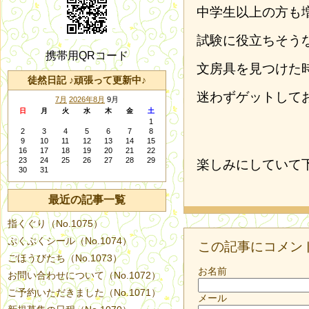
中学生以上の方も
試験に役立ちそう
携帯用QRコード
文房具を見つけた
徒然日記 ♪頑張って更新中♪
迷わずゲットして
7月
2026年8月
9月
日
月
火
水
木
金
土
1
2
3
4
5
6
7
8
9
10
11
12
13
14
15
16
17
18
19
20
21
22
23
24
25
26
27
28
29
楽しみにしていて
30
31
最近の記事一覧
指くぐり（No.1075）
ぷくぷくシール（No.1074）
この記事にコメン
ごほうびたち（No.1073）
お名前
お問い合わせについて（No.1072）
ご予約いただきました（No.1071）
メール