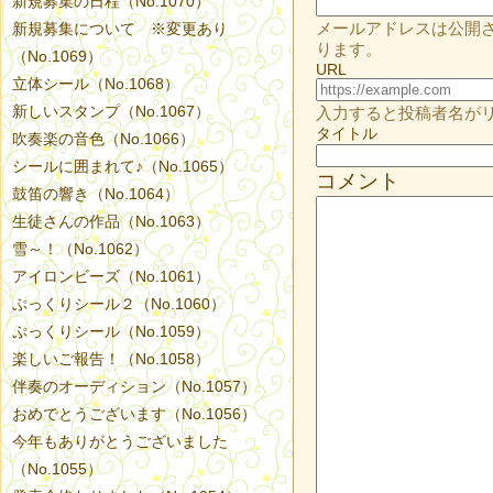
新規募集の日程（No.1070）
メールアドレスは公開
新規募集について ※変更あり
ります。
（No.1069）
URL
立体シール（No.1068）
新しいスタンプ（No.1067）
入力すると投稿者名が
タイトル
吹奏楽の音色（No.1066）
シールに囲まれて♪（No.1065）
コメント
鼓笛の響き（No.1064）
生徒さんの作品（No.1063）
雪～！（No.1062）
アイロンビーズ（No.1061）
ぷっくりシール２（No.1060）
ぷっくりシール（No.1059）
楽しいご報告！（No.1058）
伴奏のオーディション（No.1057）
おめでとうございます（No.1056）
今年もありがとうございました
（No.1055）