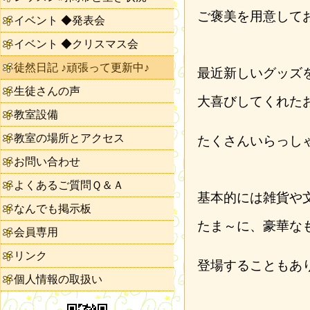
ご褒美を用意して
イベント ◆発表会
イベント ◆クリスマス会
徒然日記 ♪頑張って更新中♪
最近新しいグッズ
生徒さんの声
大喜びしてくれた
教室設備
教室の場所とアクセス
たくさんいらっし
お問い合わせ
よくあるご質問Ｑ＆Ａ
基本的には雑貨や
なんでも掲示板
たま～に、豪華な
会員専用
リンク
登場することもあ
個人情報の取扱い