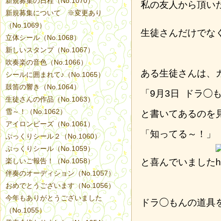
新規募集の日程（No.1070）
私の友人から頂い
新規募集について ※変更あり
（No.1069）
生徒さんだけでな
立体シール（No.1068）
新しいスタンプ（No.1067）
吹奏楽の音色（No.1066）
ある生徒さんは、
シールに囲まれて♪（No.1065）
鼓笛の響き（No.1064）
「9月3日 ドラ◯
生徒さんの作品（No.1063）
雪～！（No.1062）
と書いてあるのを
アイロンビーズ（No.1061）
「知ってる～！」
ぷっくりシール２（No.1060）
ぷっくりシール（No.1059）
楽しいご報告！（No.1058）
と喜んでいました
伴奏のオーディション（No.1057）
おめでとうございます（No.1056）
今年もありがとうございました
ドラ◯もんの道具
（No.1055）