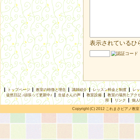
表示されているひ
トップページ
教室の特徴と理念
講師紹介
レッスン料金と制度
レッ
徒然日記 ♪頑張って更新中♪
生徒さんの声
教室設備
教室の場所とアク
用
リンク
個人
Copyright (C) 2012 これまさピアノ教室 