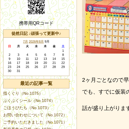
携帯用QRコード
徒然日記 ♪頑張って更新中♪
7月
2026年8月
9月
日
月
火
水
木
金
土
1
2
3
4
5
6
7
8
9
10
11
12
13
14
15
16
17
18
19
20
21
22
23
24
25
26
27
28
29
30
31
2ヶ月ごとなので
最近の記事一覧
でも、すでに仮装
指くぐり（No.1075）
ぷくぷくシール（No.1074）
話が盛り上がりま
ごほうびたち（No.1073）
お問い合わせについて（No.1072）
ご予約いただきました（No.1071）