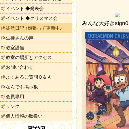
イベント ◆発表会
イベント ◆クリスマス会
みんな大好き
徒然日記 ♪頑張って更新中♪
生徒さんの声
教室設備
教室の場所とアクセス
お問い合わせ
よくあるご質問Ｑ＆Ａ
なんでも掲示板
会員専用
リンク
個人情報の取扱い