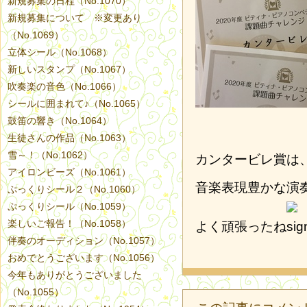
新規募集の日程（No.1070）
新規募集について ※変更あり
（No.1069）
立体シール（No.1068）
新しいスタンプ（No.1067）
吹奏楽の音色（No.1066）
シールに囲まれて♪（No.1065）
鼓笛の響き（No.1064）
生徒さんの作品（No.1063）
雪～！（No.1062）
カンタービレ賞は
アイロンビーズ（No.1061）
音楽表現豊かな演
ぷっくりシール２（No.1060）
ぷっくりシール（No.1059）
楽しいご報告！（No.1058）
よく頑張ったね
伴奏のオーディション（No.1057）
おめでとうございます（No.1056）
今年もありがとうございました
（No.1055）