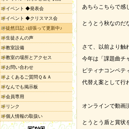
あちらこちらで感
イベント ◆発表会
イベント ◆クリスマス会
とうとう秋なのだ
徒然日記 ♪頑張って更新中♪
生徒さんの声
さて、以前より触
教室設備
教室の場所とアクセス
今年は「課題曲チ
お問い合わせ
ピティナコンペテ
よくあるご質問Ｑ＆Ａ
代替え案として行
なんでも掲示板
会員専用
オンラインで動画
リンク
個人情報の取扱い
とうとう盾と賞状