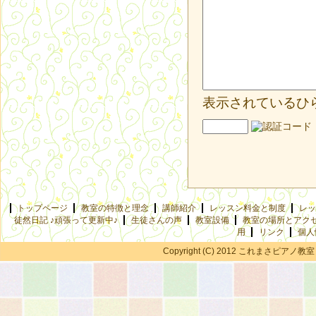
表示されているひ
トップページ
教室の特徴と理念
講師紹介
レッスン料金と制度
レッ
徒然日記 ♪頑張って更新中♪
生徒さんの声
教室設備
教室の場所とアク
用
リンク
個人
Copyright (C) 2012 これまさピアノ教室 