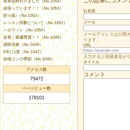
この記事にコメン
発表会終わりました（No.1054）
頑張っています！！（No.1053）
お名前
折り紙♪（No.1052）
メール
レッスン回数について（No.1051）
ハロウィン（No.1050）
メールアドレスは公開
金賞！最優秀賞！！（No.1049）
ります。
講師演奏（No.1048）
URL
5年に1度（No.1047）
入力すると投稿者名が
合唱コンの季節（No.1046）
タイトル
アクセス数
コメント
75472
ページビュー数
179101