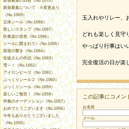
新規募集の日程（No.1070）
新規募集について ※変更あり
（No.1069）
玉入れやリレー、
立体シール（No.1068）
新しいスタンプ（No.1067）
どれも楽しく見守
吹奏楽の音色（No.1066）
シールに囲まれて♪（No.1065）
やっぱり行事はい
鼓笛の響き（No.1064）
生徒さんの作品（No.1063）
完全復活の日が楽
雪～！（No.1062）
アイロンビーズ（No.1061）
ぷっくりシール２（No.1060）
ぷっくりシール（No.1059）
楽しいご報告！（No.1058）
この記事にコメン
伴奏のオーディション（No.1057）
お名前
おめでとうございます（No.1056）
今年もありがとうございました
メール
（No.1055）