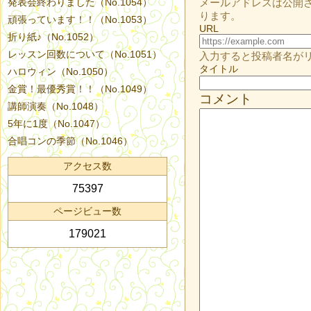
発表会終わりました（No.1054）
メールアドレスは公開
ります。
頑張っています！！（No.1053）
URL
折り紙♪（No.1052）
レッスン回数について（No.1051）
入力すると投稿者名が
タイトル
ハロウィン（No.1050）
金賞！最優秀賞！！（No.1049）
コメント
講師演奏（No.1048）
5年に1度（No.1047）
合唱コンの季節（No.1046）
アクセス数
75397
ページビュー数
179021