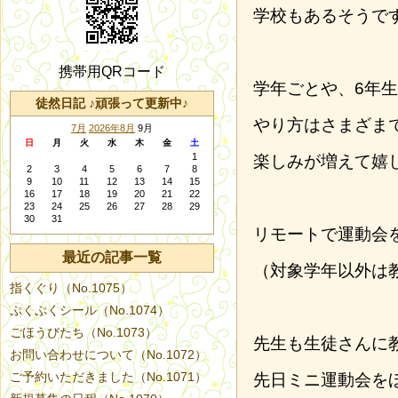
学校もあるそうで
携帯用QRコード
学年ごとや、6年
徒然日記 ♪頑張って更新中♪
やり方はさまざま
7月
2026年8月
9月
日
月
火
水
木
金
土
1
楽しみが増えて嬉
2
3
4
5
6
7
8
9
10
11
12
13
14
15
16
17
18
19
20
21
22
23
24
25
26
27
28
29
30
31
リモートで運動会
最近の記事一覧
（対象学年以外は
指くぐり（No.1075）
ぷくぷくシール（No.1074）
ごほうびたち（No.1073）
先生も生徒さんに
お問い合わせについて（No.1072）
ご予約いただきました（No.1071）
先日ミニ運動会を