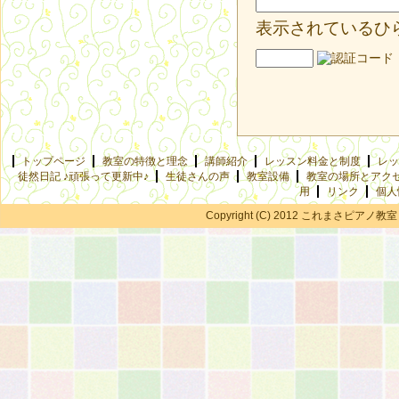
表示されているひ
トップページ
教室の特徴と理念
講師紹介
レッスン料金と制度
レッ
徒然日記 ♪頑張って更新中♪
生徒さんの声
教室設備
教室の場所とアク
用
リンク
個人
Copyright (C) 2012 これまさピアノ教室 