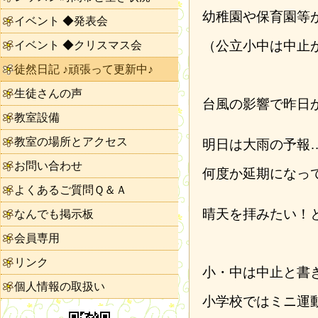
幼稚園や保育園等
イベント ◆発表会
（公立小中は中止
イベント ◆クリスマス会
徒然日記 ♪頑張って更新中♪
生徒さんの声
台風の影響で昨日
教室設備
教室の場所とアクセス
明日は大雨の予報
お問い合わせ
何度か延期になっ
よくあるご質問Ｑ＆Ａ
晴天を拝みたい！
なんでも掲示板
会員専用
リンク
小・中は中止と書
個人情報の取扱い
小学校ではミニ運