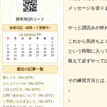
メッセージを送り
携帯用QRコード
やっと譜読みが終
徒然日記 ♪頑張って更新中♪
7月
2026年8月
9月
日
月
火
水
木
金
土
これから気持ちよ
1
2
3
4
5
6
7
8
9
10
11
12
13
14
15
という時期に入っ
16
17
18
19
20
21
22
23
24
25
26
27
28
29
30
31
敢えて必ずやって
最近の記事一覧
指くぐり（No.1075）
その練習方法とは
ぷくぷくシール（No.1074）
ごほうびたち（No.1073）
↓
お問い合わせについて（No.1072）
↓
ご予約いただきました（No.1071）