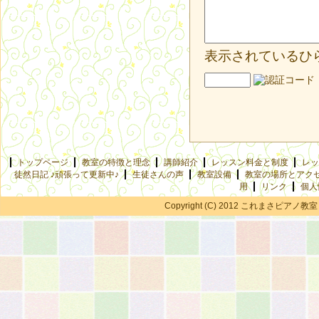
表示されているひ
トップページ
教室の特徴と理念
講師紹介
レッスン料金と制度
レッ
徒然日記 ♪頑張って更新中♪
生徒さんの声
教室設備
教室の場所とアク
用
リンク
個人
Copyright (C) 2012 これまさピアノ教室 