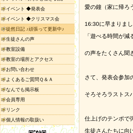
愛の鐘（家に帰ろ
イベント ◆発表会
イベント ◆クリスマス会
16:30に早まりま
徒然日記 ♪頑張って更新中♪
「遊べる時間が減
生徒さんの声
教室設備
の声をたくさん聞
教室の場所とアクセス
お問い合わせ
さて、発表会参加
よくあるご質問Ｑ＆Ａ
なんでも掲示板
そろそろラストス
会員専用
リンク
仕上げのテンポで
個人情報の取扱い
生徒さんたちに向