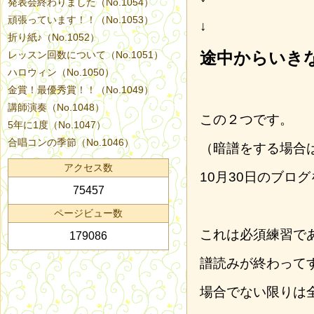
発表会終わりました（No.1054）
頑張っています！！（No.1053）
↓
折り紙♪（No.1052）
途中からいき
レッスン回数について（No.1051）
ハロウィン（No.1050）
金賞！最優秀賞！！（No.1049）
講師演奏（No.1048）
この２つです。
5年に1度（No.1047）
合唱コンの季節（No.1046）
（暗譜をする場合
アクセス数
10月30日のブロ
75457
ページビュー数
これは必須練習で
179086
譜読みが終わって
場合でない限りは