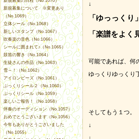
新規募集の日程（No.1070）
↓
新規募集について ※変更あり
（No.1069）
「ゆっっくり
立体シール（No.1068）
新しいスタンプ（No.1067）
「楽譜をよく
吹奏楽の音色（No.1066）
シールに囲まれて♪（No.1065）
鼓笛の響き（No.1064）
可能であれば、何
生徒さんの作品（No.1063）
雪～！（No.1062）
ゆっくりゆっくり
アイロンビーズ（No.1061）
ぷっくりシール２（No.1060）
ぷっくりシール（No.1059）
楽しいご報告！（No.1058）
伴奏のオーディション（No.1057）
そしてもう１つ。
おめでとうございます（No.1056）
↓
今年もありがとうございました
（No.1055）
↓