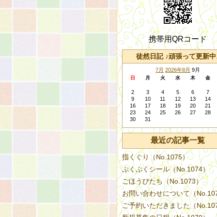
携帯用QRコード
徒然日記 ♪頑張って更新中
7月
2026年8月
9月
日
月
火
水
木
金
2
3
4
5
6
7
9
10
11
12
13
14
16
17
18
19
20
21
23
24
25
26
27
28
30
31
最近の記事一覧
指くぐり（No.1075）
ぷくぷくシール（No.1074）
ごほうびたち（No.1073）
お問い合わせについて（No.10
ご予約いただきました（No.10