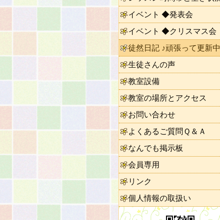
イベント ◆発表会
イベント ◆クリスマス会
徒然日記 ♪頑張って更新中
生徒さんの声
教室設備
教室の場所とアクセス
お問い合わせ
よくあるご質問Ｑ＆Ａ
なんでも掲示板
会員専用
リンク
個人情報の取扱い