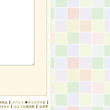
発表会
イベント ◆クリスマス会
問Ｑ＆Ａ
なんでも掲示板
会員専