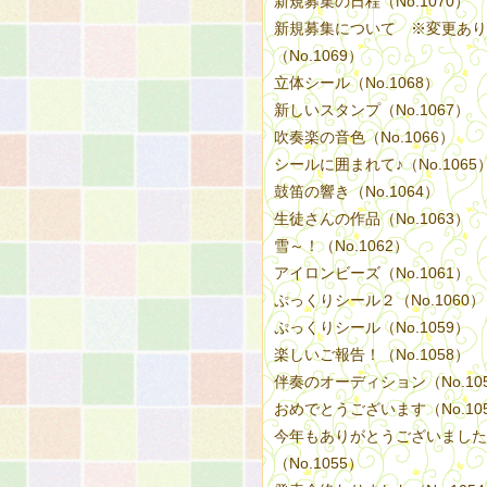
新規募集の日程（No.1070）
新規募集について ※変更あり
（No.1069）
立体シール（No.1068）
新しいスタンプ（No.1067）
吹奏楽の音色（No.1066）
シールに囲まれて♪（No.1065
鼓笛の響き（No.1064）
生徒さんの作品（No.1063）
雪～！（No.1062）
アイロンビーズ（No.1061）
ぷっくりシール２（No.1060）
ぷっくりシール（No.1059）
楽しいご報告！（No.1058）
伴奏のオーディション（No.10
おめでとうございます（No.10
今年もありがとうございました
（No.1055）