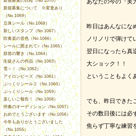
新規募集の日程（No.1070）
あなたの今の『実
新規募集について ※変更あり
（No.1069）
立体シール（No.1068）
昨日はあんなにな
新しいスタンプ（No.1067）
ノリノリで弾けて
吹奏楽の音色（No.1066）
シールに囲まれて♪（No.1065）
翌日になったら真
鼓笛の響き（No.1064）
生徒さんの作品（No.1063）
大ショック！！
雪～！（No.1062）
ということもよく
アイロンビーズ（No.1061）
ぷっくりシール２（No.1060）
ぷっくりシール（No.1059）
楽しいご報告！（No.1058）
でも、昨日できた
伴奏のオーディション（No.1057）
その数日後には必
おめでとうございます（No.1056）
今年もありがとうございました
焦らず丁寧な練習
（No.1055）