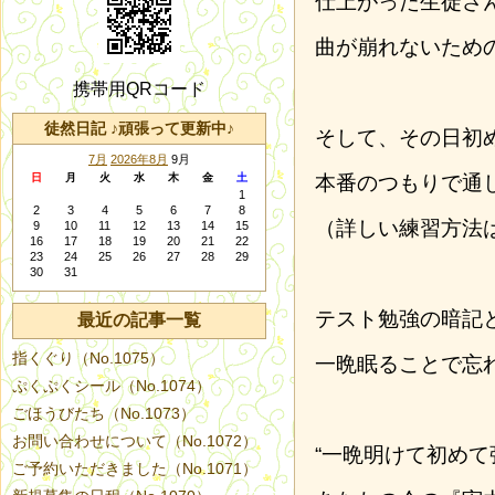
仕上がった生徒さ
曲が崩れないため
携帯用QRコード
徒然日記 ♪頑張って更新中♪
そして、その日初
7月
2026年8月
9月
日
月
火
水
木
金
土
本番のつもりで通
1
2
3
4
5
6
7
8
（詳しい練習方法は
9
10
11
12
13
14
15
16
17
18
19
20
21
22
23
24
25
26
27
28
29
30
31
テスト勉強の暗記
最近の記事一覧
指くぐり（No.1075）
一晩眠ることで忘
ぷくぷくシール（No.1074）
ごほうびたち（No.1073）
お問い合わせについて（No.1072）
“一晩明けて初めて
ご予約いただきました（No.1071）