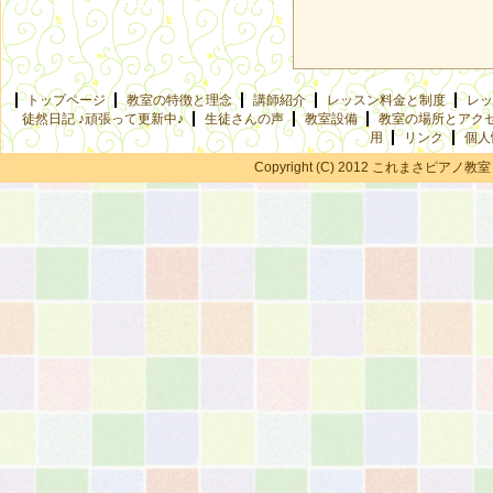
トップページ
教室の特徴と理念
講師紹介
レッスン料金と制度
レッ
徒然日記 ♪頑張って更新中♪
生徒さんの声
教室設備
教室の場所とアク
用
リンク
個人
Copyright (C) 2012 これまさピアノ教室 