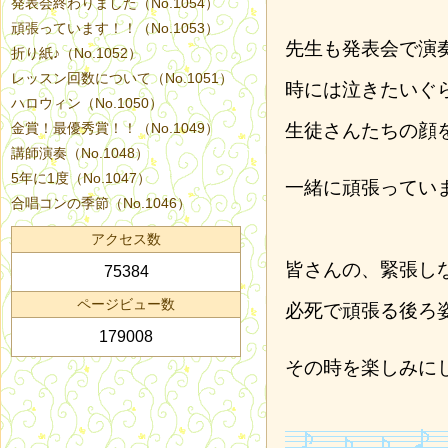
発表会終わりました（No.1054）
頑張っています！！（No.1053）
先生も発表会で演
折り紙♪（No.1052）
レッスン回数について（No.1051）
時には泣きたいぐ
ハロウィン（No.1050）
金賞！最優秀賞！！（No.1049）
生徒さんたちの顔
講師演奏（No.1048）
5年に1度（No.1047）
一緒に頑張ってい
合唱コンの季節（No.1046）
アクセス数
皆さんの、緊張し
75384
ページビュー数
必死で頑張る後ろ
179008
その時を楽しみに