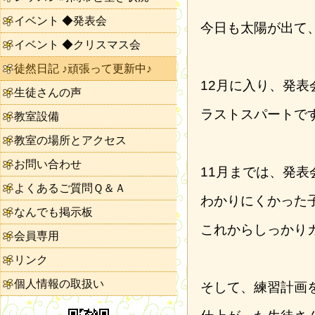
イベント ◆発表会
今日も太陽が出て
イベント ◆クリスマス会
徒然日記 ♪頑張って更新中♪
12月に入り、発表
生徒さんの声
ラストスパートで
教室設備
教室の場所とアクセス
お問い合わせ
11月までは、発
よくあるご質問Ｑ＆Ａ
わかりにくかった
なんでも掲示板
これからしっかり
会員専用
リンク
個人情報の取扱い
そして、練習計画