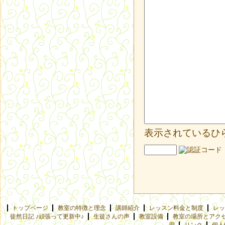
表示されているひ
トップページ
教室の特徴と理念
講師紹介
レッスン料金と制度
レッ
徒然日記 ♪頑張って更新中♪
生徒さんの声
教室設備
教室の場所とアク