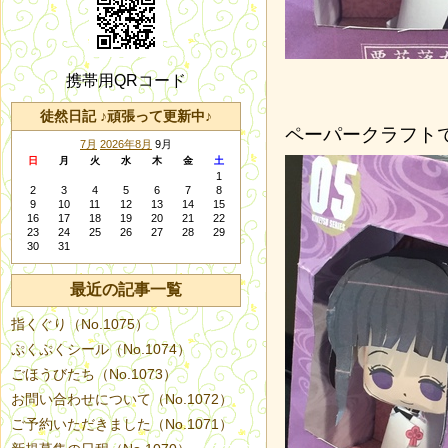
携帯用QRコード
徒然日記 ♪頑張って更新中♪
ペーパークラフト
7月
2026年8月
9月
日
月
火
水
木
金
土
1
2
3
4
5
6
7
8
9
10
11
12
13
14
15
16
17
18
19
20
21
22
23
24
25
26
27
28
29
30
31
最近の記事一覧
指くぐり（No.1075）
ぷくぷくシール（No.1074）
ごほうびたち（No.1073）
お問い合わせについて（No.1072）
ご予約いただきました（No.1071）