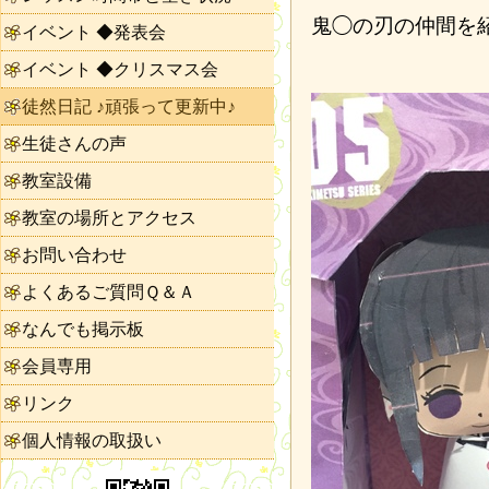
鬼◯の刃の仲間を
イベント ◆発表会
イベント ◆クリスマス会
徒然日記 ♪頑張って更新中♪
生徒さんの声
教室設備
教室の場所とアクセス
お問い合わせ
よくあるご質問Ｑ＆Ａ
なんでも掲示板
会員専用
リンク
個人情報の取扱い