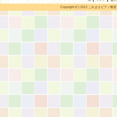
用
リンク
個人
Copyright (C) 2012 これまさピアノ教室 