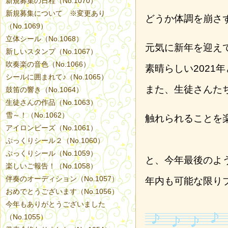
新規募集の日程（No.1070）
新規募集について ※変更あり
どうか体調を崩さ
（No.1069）
立体シール（No.1068）
元気に新年を迎え
新しいスタンプ（No.1067）
吹奏楽の音色（No.1066）
素晴らしい2021
シールに囲まれて♪（No.1065）
また、生徒さんた
鼓笛の響き（No.1064）
生徒さんの作品（No.1063）
雪～！（No.1062）
触れられることを
アイロンビーズ（No.1061）
ぷっくりシール２（No.1060）
ぷっくりシール（No.1059）
と、今年最後のよ
楽しいご報告！（No.1058）
伴奏のオーディション（No.1057）
年内も可能な限り
おめでとうございます（No.1056）
今年もありがとうございました
（No.1055）