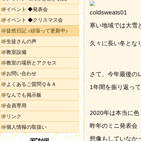
イベント ◆発表会
イベント ◆クリスマス会
寒い地域では大雪
徒然日記 ♪頑張って更新中♪
生徒さんの声
久々に長い冬とな
教室設備
教室の場所とアクセス
お問い合わせ
さて、今年最後の
よくあるご質問Ｑ＆Ａ
1年間を振り返っ
なんでも掲示板
会員専用
2020年は本当に
リンク
昨年のミニ発表会
個人情報の取扱い
想像もしていなか