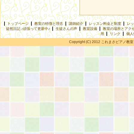
トップページ
教室の特徴と理念
講師紹介
レッスン料金と制度
レッ
徒然日記 ♪頑張って更新中♪
生徒さんの声
教室設備
教室の場所とアク
用
リンク
個人
Copyright (C) 2012 これまさピアノ教室 