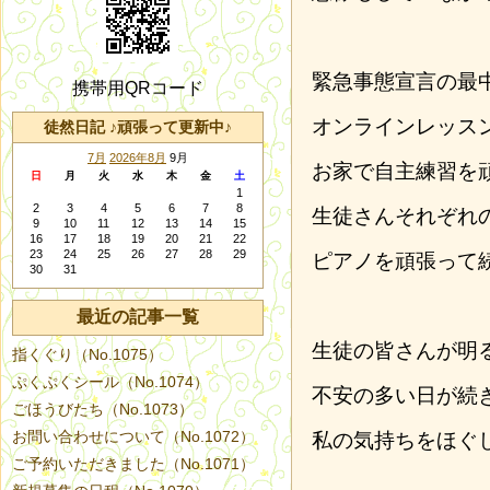
緊急事態宣言の最
携帯用QRコード
オンラインレッス
徒然日記 ♪頑張って更新中♪
7月
2026年8月
9月
お家で自主練習を
日
月
火
水
木
金
土
1
2
3
4
5
6
7
8
生徒さんそれぞれ
9
10
11
12
13
14
15
16
17
18
19
20
21
22
23
24
25
26
27
28
29
ピアノを頑張って
30
31
最近の記事一覧
生徒の皆さんが明
指くぐり（No.1075）
ぷくぷくシール（No.1074）
不安の多い日が続
ごほうびたち（No.1073）
お問い合わせについて（No.1072）
私の気持ちをほぐ
ご予約いただきました（No.1071）