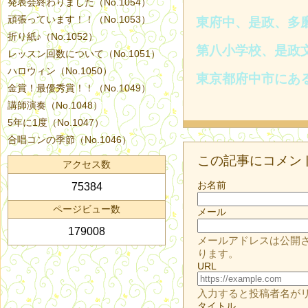
発表会終わりました（No.1054）
頑張っています！！（No.1053）
東府中、是政、多
折り紙♪（No.1052）
第八小学校、是政
レッスン回数について（No.1051）
ハロウィン（No.1050）
東京都府中市にあ
金賞！最優秀賞！！（No.1049）
講師演奏（No.1048）
5年に1度（No.1047）
合唱コンの季節（No.1046）
この記事にコメン
アクセス数
お名前
75384
ページビュー数
メール
179008
メールアドレスは公開
ります。
URL
入力すると投稿者名が
タイトル