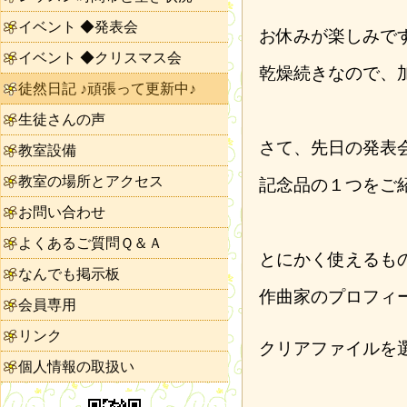
イベント ◆発表会
お休みが楽しみで
イベント ◆クリスマス会
乾燥続きなので、
徒然日記 ♪頑張って更新中♪
生徒さんの声
さて、先日の発表
教室設備
教室の場所とアクセス
記念品の１つをご
お問い合わせ
よくあるご質問Ｑ＆Ａ
とにかく使えるも
なんでも掲示板
作曲家のプロフィ
会員専用
リンク
クリアファイルを
個人情報の取扱い