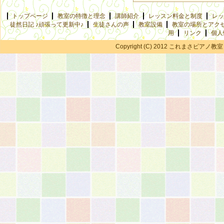
トップページ
教室の特徴と理念
講師紹介
レッスン料金と制度
レッ
徒然日記 ♪頑張って更新中♪
生徒さんの声
教室設備
教室の場所とアク
用
リンク
個人
Copyright (C) 2012 これまさピアノ教室 