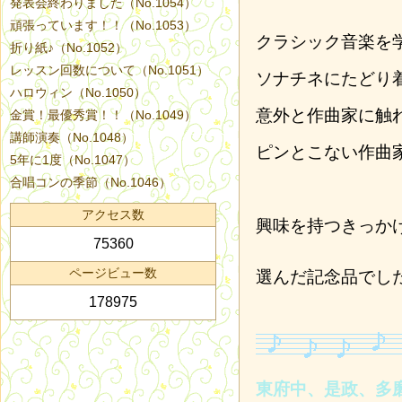
発表会終わりました（No.1054）
頑張っています！！（No.1053）
クラシック音楽を
折り紙♪（No.1052）
レッスン回数について（No.1051）
ソナチネにたどり
ハロウィン（No.1050）
意外と作曲家に触
金賞！最優秀賞！！（No.1049）
講師演奏（No.1048）
ピンとこない作曲
5年に1度（No.1047）
合唱コンの季節（No.1046）
アクセス数
興味を持つきっか
75360
ページビュー数
選んだ記念品でし
178975
東府中、是政、多