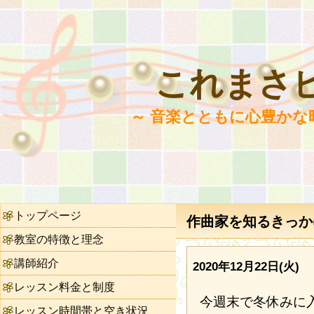
これまさ
～ 音楽とともに心豊かな
トップページ
作曲家を知るきっかけ
教室の特徴と理念
講師紹介
2020年12月22日(火)
レッスン料金と制度
今週末で冬休みに
レッスン時間帯と空き状況