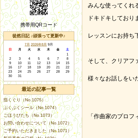
みんな使ってくれ
ドキドキしており
携帯用QRコード
レッスンにお持ち
徒然日記 ♪頑張って更新中♪
7月
2026年8月
9月
日
月
火
水
木
金
土
1
2
3
4
5
6
7
8
そして、クリアフ
9
10
11
12
13
14
15
16
17
18
19
20
21
22
23
24
25
26
27
28
29
30
31
様々なお話しをい
最近の記事一覧
指くぐり（No.1075）
ぷくぷくシール（No.1074）
ごほうびたち（No.1073）
「作曲家のプロフ
お問い合わせについて（No.1072）
ご予約いただきました（No.1071）