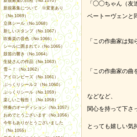
新規募集の日程（No.1070）
「◯◯ちゃん（友
新規募集について ※変更あり
ベートーヴェンと
（No.1069）
立体シール（No.1068）
新しいスタンプ（No.1067）
吹奏楽の音色（No.1066）
「この作曲家は知
シールに囲まれて♪（No.1065）
鼓笛の響き（No.1064）
生徒さんの作品（No.1063）
雪～！（No.1062）
「この作曲家の曲
アイロンビーズ（No.1061）
ぷっくりシール２（No.1060）
ぷっくりシール（No.1059）
などなど、
楽しいご報告！（No.1058）
伴奏のオーディション（No.1057）
関心を持って下さ
おめでとうございます（No.1056）
今年もありがとうございました
とっても嬉しい気
（No.1055）