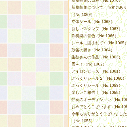
新規募集の日程（No.1070）
新規募集について ※変更あり
（No.1069）
立体シール（No.1068）
新しいスタンプ（No.1067）
吹奏楽の音色（No.1066）
シールに囲まれて♪（No.1065
鼓笛の響き（No.1064）
生徒さんの作品（No.1063）
雪～！（No.1062）
アイロンビーズ（No.1061）
ぷっくりシール２（No.1060）
ぷっくりシール（No.1059）
楽しいご報告！（No.1058）
伴奏のオーディション（No.10
おめでとうございます（No.10
今年もありがとうございました
（No.1055）