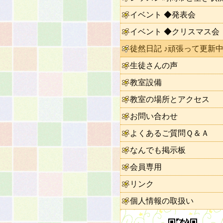
イベント ◆発表会
イベント ◆クリスマス会
徒然日記 ♪頑張って更新中
生徒さんの声
教室設備
教室の場所とアクセス
お問い合わせ
よくあるご質問Ｑ＆Ａ
なんでも掲示板
会員専用
リンク
個人情報の取扱い