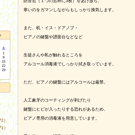
防音窓（１つの窓枠に3枚）をあけ放ち、
寒いのをガマンしながらもしっかり換気します。
また、机・イス・ドアノブ・
♪
ピアノの鍵盤や譜面台などなど
土
1
生徒さんや私が触れるところを
8
15
アルコール消毒液でしっかり拭き取っています。
22
29
ただ、ピアノの鍵盤にはアルコールは厳禁。
人工象牙のコーティングが剥げたり
鍵盤にヒビが入ったりする恐れがあるため、
ピアノ専用の消毒液を用意しています。
72）
71）