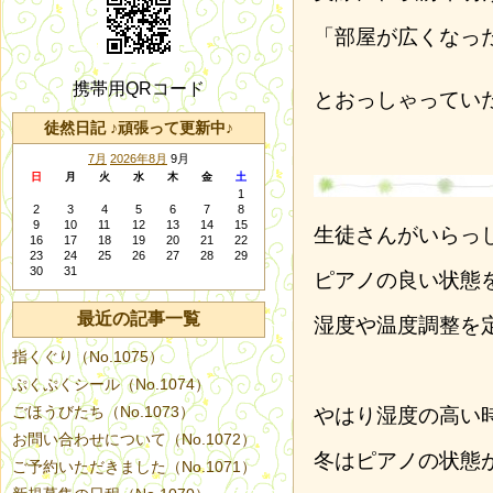
「部屋が広くなっ
携帯用QRコード
とおっしゃってい
徒然日記 ♪頑張って更新中♪
7月
2026年8月
9月
日
月
火
水
木
金
土
1
2
3
4
5
6
7
8
9
10
11
12
13
14
15
生徒さんがいらっ
16
17
18
19
20
21
22
23
24
25
26
27
28
29
30
31
ピアノの良い状態
最近の記事一覧
湿度や温度調整を
指くぐり（No.1075）
ぷくぷくシール（No.1074）
ごほうびたち（No.1073）
やはり湿度の高い
お問い合わせについて（No.1072）
冬はピアノの状態
ご予約いただきました（No.1071）