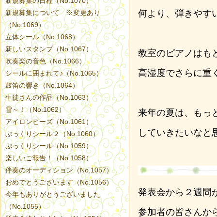
新規募集の日程（No.1070）
何より、弾きやす
新規募集について ※変更あり
（No.1069）
立体シール（No.1068）
新しいスタンプ（No.1067）
教室のピアノはも
吹奏楽の音色（No.1066）
高湿度でさらに重
シールに囲まれて♪（No.1065）
鼓笛の響き（No.1064）
生徒さんの作品（No.1063）
雪～！（No.1062）
来年の夏は、もっ
アイロンビーズ（No.1061）
していきたいなと
ぷっくりシール２（No.1060）
ぷっくりシール（No.1059）
楽しいご報告！（No.1058）
伴奏のオーディション（No.1057）
おめでとうございます（No.1056）
発表会から２週間
今年もありがとうございました
（No.1055）
参加者の皆さんか