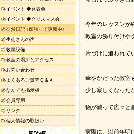
イベント ◆発表会
イベント ◆クリスマス会
今年のレッスンが
徒然日記 ♪頑張って更新中♪
教室の飾り付けや
生徒さんの声
教室設備
片づけに追われて
教室の場所とアクセス
お問い合わせ
華やかだった教室
よくあるご質問Ｑ＆Ａ
少し寂しくなった
なんでも掲示板
会員専用
物が減って広々と
リンク
個人情報の取扱い
実際に、以前年明