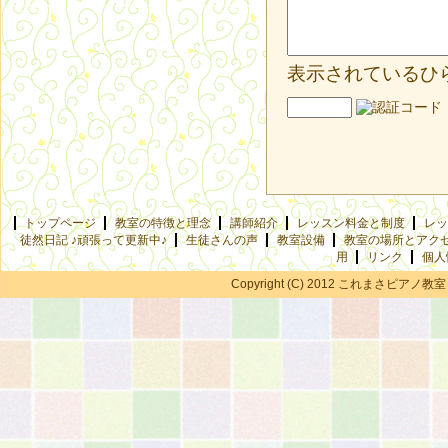
表示されているひ
トップページ
教室の特徴と理念
講師紹介
レッスン料金と制度
レッ
徒然日記 ♪頑張って更新中♪
生徒さんの声
教室設備
教室の場所とアク
用
リンク
個人
Copyright (C) 2012 これまさピアノ教室 