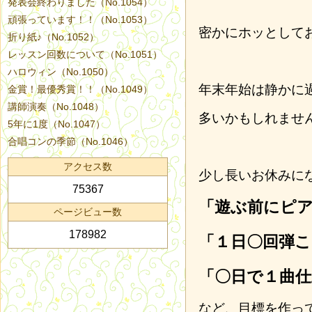
発表会終わりました（No.1054）
頑張っています！！（No.1053）
密かにホッとして
折り紙♪（No.1052）
レッスン回数について（No.1051）
ハロウィン（No.1050）
年末年始は静かに
金賞！最優秀賞！！（No.1049）
講師演奏（No.1048）
多いかもしれませ
5年に1度（No.1047）
合唱コンの季節（No.1046）
アクセス数
少し長いお休みに
75367
「遊ぶ前にピ
ページビュー数
178982
「１日〇回弾こ
「〇日で１曲
など、目標を作っ