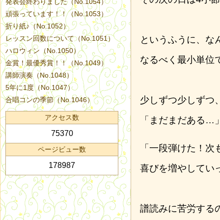
発表会終わりました（No.1054）
頑張っています！！（No.1053）
折り紙♪（No.1052）
レッスン回数について（No.1051）
というふうに、な
ハロウィン（No.1050）
なるべく最小単位
金賞！最優秀賞！！（No.1049）
講師演奏（No.1048）
5年に1度（No.1047）
少しずつ少しずつ
合唱コンの季節（No.1046）
アクセス数
「まだまだある…
75370
「一段弾けた！次
ページビュー数
178987
喜びを増やしてい
譜読みに苦労する