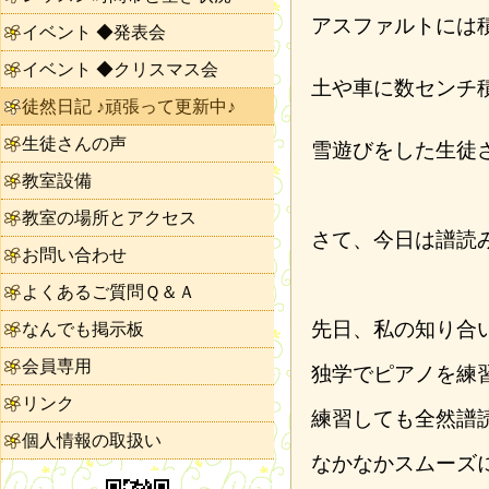
アスファルトには
イベント ◆発表会
イベント ◆クリスマス会
土や車に数センチ
徒然日記 ♪頑張って更新中♪
生徒さんの声
雪遊びをした生徒
教室設備
教室の場所とアクセス
さて、今日は譜読
お問い合わせ
よくあるご質問Ｑ＆Ａ
先日、私の知り合
なんでも掲示板
会員専用
独学でピアノを練
リンク
練習しても全然譜
個人情報の取扱い
なかなかスムーズ