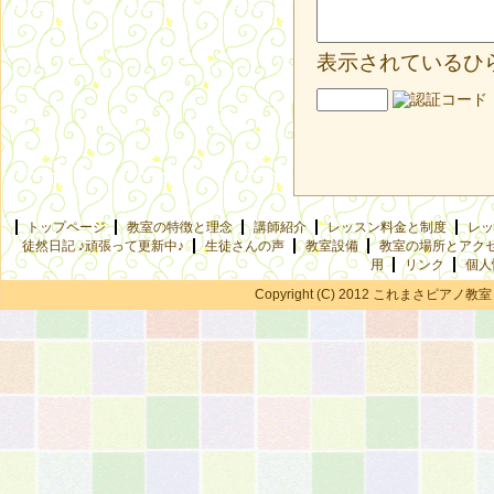
表示されているひ
トップページ
教室の特徴と理念
講師紹介
レッスン料金と制度
レッ
徒然日記 ♪頑張って更新中♪
生徒さんの声
教室設備
教室の場所とアク
用
リンク
個人
Copyright (C) 2012 これまさピアノ教室 