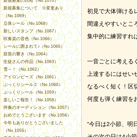
新規募集の日程（No.1070）
新規募集について ※変更あり
初見で大体弾ける
（No.1069）
間違えやすいとこ
立体シール（No.1068）
新しいスタンプ（No.1067）
集中的に練習すれ
吹奏楽の音色（No.1066）
シールに囲まれて♪（No.1065）
鼓笛の響き（No.1064）
一音ごとに考える
生徒さんの作品（No.1063）
雪～！（No.1062）
上達するにはせいぜ
アイロンビーズ（No.1061）
ぷっくりシール２（No.1060）
なるべく短く！区
ぷっくりシール（No.1059）
何度も弾く練習を
楽しいご報告！（No.1058）
伴奏のオーディション（No.1057）
おめでとうございます（No.1056）
今年もありがとうございました
“今日は2小節、明
（No.1055）
その次の日は4小節