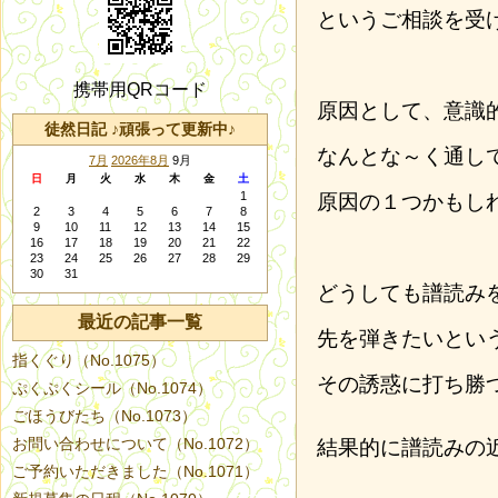
というご相談を受
携帯用QRコード
原因として、意識
徒然日記 ♪頑張って更新中♪
なんとな～く通し
7月
2026年8月
9月
日
月
火
水
木
金
土
1
原因の１つかもし
2
3
4
5
6
7
8
9
10
11
12
13
14
15
16
17
18
19
20
21
22
23
24
25
26
27
28
29
30
31
どうしても譜読み
最近の記事一覧
先を弾きたいとい
指くぐり（No.1075）
その誘惑に打ち勝
ぷくぷくシール（No.1074）
ごほうびたち（No.1073）
お問い合わせについて（No.1072）
結果的に譜読みの
ご予約いただきました（No.1071）