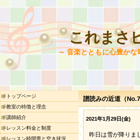
これまさ
～ 音楽とともに心豊かな
トップページ
譜読みの近道（No.7
教室の特徴と理念
講師紹介
2021年1月29日(金)
レッスン料金と制度
昨日は雪が降りま
レッスン時間帯と空き状況