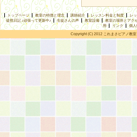
トップページ
教室の特徴と理念
講師紹介
レッスン料金と制度
レッ
徒然日記 ♪頑張って更新中♪
生徒さんの声
教室設備
教室の場所とアク
用
リンク
個人
Copyright (C) 2012 これまさピアノ教室 