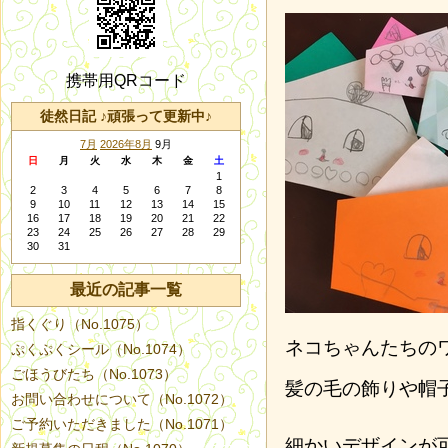
携帯用QRコード
徒然日記 ♪頑張って更新中♪
7月
2026年8月
9月
日
月
火
水
木
金
土
1
2
3
4
5
6
7
8
9
10
11
12
13
14
15
16
17
18
19
20
21
22
23
24
25
26
27
28
29
30
31
最近の記事一覧
指くぐり（No.1075）
ネコちゃんたちの
ぷくぷくシール（No.1074）
ごほうびたち（No.1073）
髪の毛の飾りや帽
お問い合わせについて（No.1072）
ご予約いただきました（No.1071）
細かいデザインが