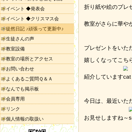
折り紙や絵のプレ
イベント ◆発表会
イベント ◆クリスマス会
教室がさらに華や
徒然日記 ♪頑張って更新中♪
生徒さんの声
プレゼントをいた
教室設備
教室の場所とアクセス
嬉しくなってこち
お問い合わせ
紹介しています
よくあるご質問Ｑ＆Ａ
なんでも掲示板
会員専用
今日は、最近いた
リンク
お見せしますね～
個人情報の取扱い