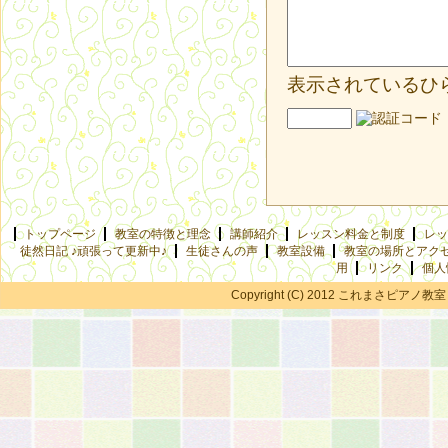
表示されているひ
トップページ
教室の特徴と理念
講師紹介
レッスン料金と制度
レッ
徒然日記 ♪頑張って更新中♪
生徒さんの声
教室設備
教室の場所とアク
用
リンク
個人
Copyright (C) 2012 これまさピアノ教室 