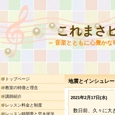
これまさ
～ 音楽とともに心豊かな
トップページ
地震とインシュレータ
教室の特徴と理念
講師紹介
2021年2月17日(水)
レッスン料金と制度
数日前、久々に大
レッスン時間帯と空き状況