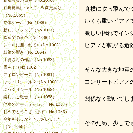
新規募集の日程（No.1070）
新規募集について ※変更あり
真横に吹っ飛んで
（No.1069）
いくら重いピアノ
立体シール（No.1068）
新しいスタンプ（No.1067）
激しい揺れでイン
吹奏楽の音色（No.1066）
ピアノが転がる危
シールに囲まれて♪（No.1065）
鼓笛の響き（No.1064）
生徒さんの作品（No.1063）
雪～！（No.1062）
そんな大きな地震
アイロンビーズ（No.1061）
コンサートピアノ
ぷっくりシール２（No.1060）
ぷっくりシール（No.1059）
楽しいご報告！（No.1058）
関係なく動いてし
伴奏のオーディション（No.1057）
おめでとうございます（No.1056）
今年もありがとうございました
そのため、少しで
（No.1055）