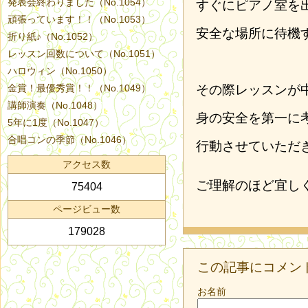
発表会終わりました（No.1054）
すぐにピアノ室を
頑張っています！！（No.1053）
安全な場所に待機
折り紙♪（No.1052）
レッスン回数について（No.1051）
ハロウィン（No.1050）
金賞！最優秀賞！！（No.1049）
その際レッスンが
講師演奏（No.1048）
身の安全を第一に
5年に1度（No.1047）
合唱コンの季節（No.1046）
行動させていただ
アクセス数
ご理解のほど宜し
75404
ページビュー数
179028
この記事にコメン
お名前