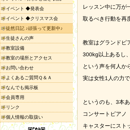
レッスン中に万が
イベント ◆発表会
取るべき行動を再
イベント ◆クリスマス会
徒然日記 ♪頑張って更新中♪
生徒さんの声
教室はグランドピ
教室設備
300kg以上ある
教室の場所とアクセス
という声を何人か
お問い合わせ
よくあるご質問Ｑ＆Ａ
実は女性1人の力
なんでも掲示板
会員専用
というのも、3本
リンク
コンサートピアノ
個人情報の取扱い
キャスターにスト