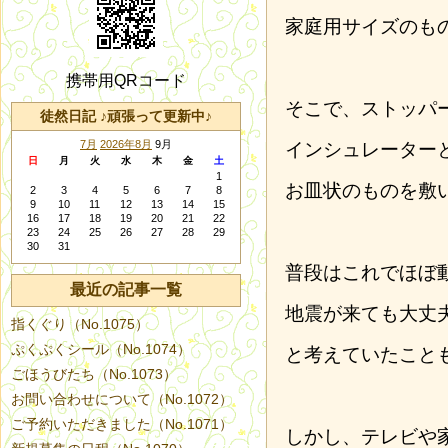
家庭用サイズのも
携帯用QRコード
そこで、ストッパ
徒然日記 ♪頑張って更新中♪
7月
2026年8月
9月
インシュレーター
日
月
火
水
木
金
土
1
お皿状のものを敷
2
3
4
5
6
7
8
9
10
11
12
13
14
15
16
17
18
19
20
21
22
23
24
25
26
27
28
29
30
31
普段はこれでほぼ
最近の記事一覧
地震が来ても大丈
指くぐり（No.1075）
ぷくぷくシール（No.1074）
と考えていたこと
ごほうびたち（No.1073）
お問い合わせについて（No.1072）
ご予約いただきました（No.1071）
しかし、テレビや