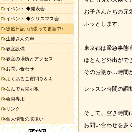
イベント ◆発表会
お子さんたちの元
イベント ◆クリスマス会
ホッとします。
徒然日記 ♪頑張って更新中♪
生徒さんの声
東京都は緊急事態
教室設備
教室の場所とアクセス
ほとんど外出がで
お問い合わせ
そのお陰か…時間
よくあるご質問Ｑ＆Ａ
レッスン時間の調
なんでも掲示板
会員専用
リンク
そして、空き時間
個人情報の取扱い
お問い合わせを多