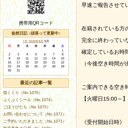
早速ご報告させて
携帯用QRコード
在籍されている方
徒然日記 ♪頑張って更新中♪
完全に終わってい
7月
2026年8月
9月
日
月
火
水
木
金
土
1
確定しているお時
2
3
4
5
6
7
8
9
10
11
12
13
14
15
16
17
18
19
20
21
22
（今後空き時間が
23
24
25
26
27
28
29
30
31
最近の記事一覧
ご案内できる空き
指くぐり（No.1075）
【火曜日15:00～】
ぷくぷくシール（No.1074）
ごほうびたち（No.1073）
お問い合わせについて（No.1072）
ご予約いただきました（No.1071）
《受付開始日時》