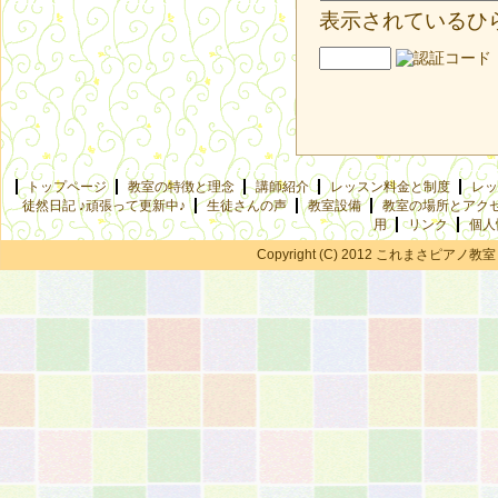
表示されているひ
トップページ
教室の特徴と理念
講師紹介
レッスン料金と制度
レッ
徒然日記 ♪頑張って更新中♪
生徒さんの声
教室設備
教室の場所とアク
用
リンク
個人
Copyright (C) 2012 これまさピアノ教室 