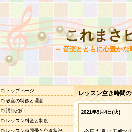
これまさ
～ 音楽とともに心豊かな
トップページ
レッスン空き時間の予
教室の特徴と理念
講師紹介
2021年5月4日(火)
レッスン料金と制度
レッスン時間帯と空き状況
今日も良い天候で