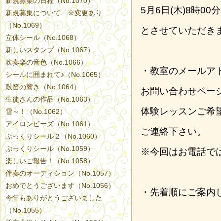
新規募集の日程（No.1070）
5月6日(木)8時00分
新規募集について ※変更あり
（No.1069）
とさせていただき
立体シール（No.1068）
新しいスタンプ（No.1067）
吹奏楽の音色（No.1066）
・教室のメールア
シールに囲まれて♪（No.1065）
鼓笛の響き（No.1064）
お問い合わせペー
生徒さんの作品（No.1063）
体験レッスンご希
雪～！（No.1062）
アイロンビーズ（No.1061）
ご連絡下さい。
ぷっくりシール２（No.1060）
ぷっくりシール（No.1059）
※今回はお電話で
楽しいご報告！（No.1058）
伴奏のオーディション（No.1057）
おめでとうございます（No.1056）
・先着順にご案内
今年もありがとうございました
（No.1055）