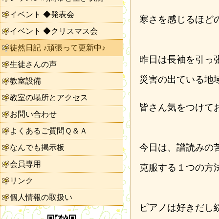
イベント ◆発表会
寒さを感じるほど
イベント ◆クリスマス会
徒然日記 ♪頑張って更新中♪
昨日は長袖を引っ
生徒さんの声
災害の出ている地
教室設備
教室の場所とアクセス
皆さん気をつけて
お問い合わせ
よくあるご質問Ｑ＆Ａ
今日は、譜読みの
なんでも掲示板
会員専用
克服する１つの方
リンク
個人情報の取扱い
ピアノは好きだし