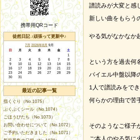
譜読みが大変と感
新しい曲をもらう
携帯用QRコード
やる気がなかなか
徒然日記 ♪頑張って更新中♪
7月
2026年8月
9月
日
月
火
水
木
金
土
1
2
3
4
5
6
7
8
という方を過去何
9
10
11
12
13
14
15
16
17
18
19
20
21
22
23
24
25
26
27
28
29
バイエル中盤以降
30
31
1人で譜読みをで
最近の記事一覧
何らかの理由で苦
指くぐり（No.1075）
ぷくぷくシール（No.1074）
ごほうびたち（No.1073）
お問い合わせについて（No.1072）
そのようなご様子
ご予約いただきました（No.1071）
ご本人のやる気に