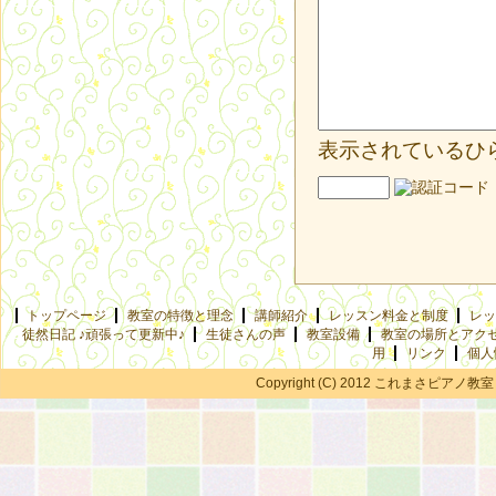
表示されているひ
トップページ
教室の特徴と理念
講師紹介
レッスン料金と制度
レッ
徒然日記 ♪頑張って更新中♪
生徒さんの声
教室設備
教室の場所とアク
用
リンク
個人
Copyright (C) 2012 これまさピアノ教室 