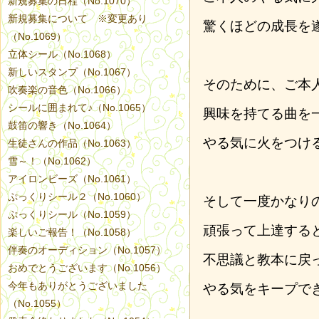
新規募集の日程（No.1070）
新規募集について ※変更あり
驚くほどの成長を
（No.1069）
立体シール（No.1068）
新しいスタンプ（No.1067）
そのために、ご本
吹奏楽の音色（No.1066）
シールに囲まれて♪（No.1065）
興味を持てる曲を
鼓笛の響き（No.1064）
やる気に火をつけ
生徒さんの作品（No.1063）
雪～！（No.1062）
アイロンビーズ（No.1061）
ぷっくりシール２（No.1060）
そして一度かなり
ぷっくりシール（No.1059）
頑張って上達する
楽しいご報告！（No.1058）
伴奏のオーディション（No.1057）
不思議と教本に戻
おめでとうございます（No.1056）
今年もありがとうございました
やる気をキープで
（No.1055）