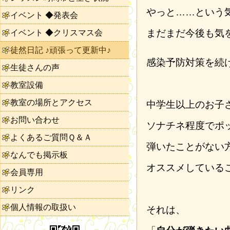
やっと……という
イベント ◆発表会
まだまだ今後も気
イベント ◆クリスマス会
徒然日記 ♪頑張って更新中♪
感染予防対策を続
生徒さんの声
教室設備
教室の場所とアクセス
中学生以上のお子
お問い合わせ
ソナチネ程度でポ
よくあるご質問Ｑ＆Ａ
弾いたことがない
なんでも掲示板
オススメしている
会員専用
リンク
個人情報の取扱い
それは、