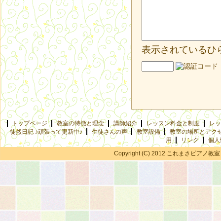
表示されているひ
トップページ
教室の特徴と理念
講師紹介
レッスン料金と制度
レッ
徒然日記 ♪頑張って更新中♪
生徒さんの声
教室設備
教室の場所とアク
用
リンク
個人
Copyright (C) 2012 これまさピアノ教室 