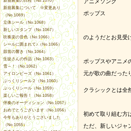
新規募集の日程（No.1070）
アニメソング
新規募集について ※変更あり
ポップス
（No.1069）
立体シール（No.1068）
新しいスタンプ（No.1067）
のようだとお見受
吹奏楽の音色（No.1066）
シールに囲まれて♪（No.1065）
鼓笛の響き（No.1064）
生徒さんの作品（No.1063）
ポップスやアニメ
雪～！（No.1062）
元が歌の曲だった
アイロンビーズ（No.1061）
ぷっくりシール２（No.1060）
ぷっくりシール（No.1059）
クラシックとは全
楽しいご報告！（No.1058）
伴奏のオーディション（No.1057）
おめでとうございます（No.1056）
初めて取り組む方
今年もありがとうございました
（No.1055）
ただ、新しいジャ