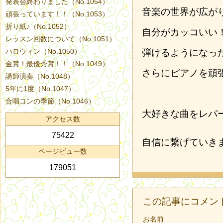
発表会終わりました（No.1054）
音楽の世界が広が
頑張っています！！（No.1053）
折り紙♪（No.1052）
自分がカッコいい
レッスン回数について（No.1051）
ハロウィン（No.1050）
弾けるようになっ
金賞！最優秀賞！！（No.1049）
さらにピアノを頑
講師演奏（No.1048）
5年に1度（No.1047）
合唱コンの季節（No.1046）
大好きな曲をレパ
アクセス数
75422
自信に繋げていき
ページビュー数
179051
この記事にコメン
お名前