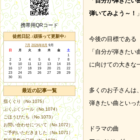
「
自分が弾きたい
弾いてみよう～！
携帯用QRコード
徒然日記 ♪頑張って更新中♪
今後の目標である
7月
2026年8月
9月
日
月
火
水
木
金
土
「自分が弾きたい
1
2
3
4
5
6
7
8
に向けての大きな
9
10
11
12
13
14
15
16
17
18
19
20
21
22
23
24
25
26
27
28
29
30
31
多くのお子さんは
最近の記事一覧
指くぐり（No.1075）
弾きたい曲といっ
ぷくぷくシール（No.1074）
ごほうびたち（No.1073）
お問い合わせについて（No.1072）
ドラマの曲
ご予約いただきました（No.1071）