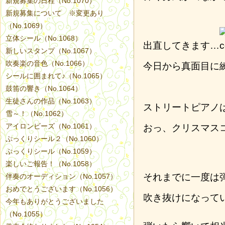
新規募集の日程（No.1070）
新規募集について ※変更あり
（No.1069）
立体シール（No.1068）
出直してきます…
新しいスタンプ（No.1067）
吹奏楽の音色（No.1066）
今日から真面目に
シールに囲まれて♪（No.1065）
鼓笛の響き（No.1064）
生徒さんの作品（No.1063）
ストリートピアノは
雪～！（No.1062）
アイロンビーズ（No.1061）
おっ、クリスマス
ぷっくりシール２（No.1060）
ぷっくりシール（No.1059）
楽しいご報告！（No.1058）
それまでに一度は
伴奏のオーディション（No.1057）
おめでとうございます（No.1056）
吹き抜けになって
今年もありがとうございました
（No.1055）