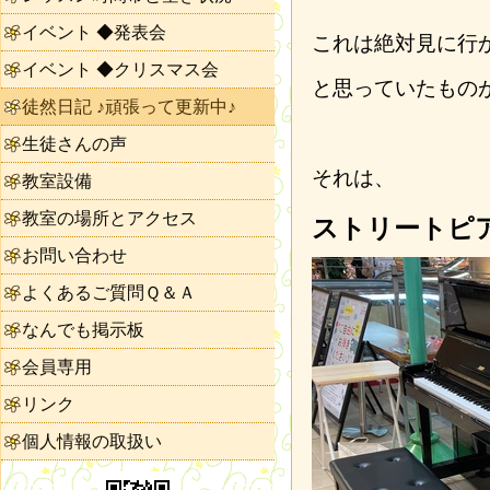
イベント ◆発表会
これは絶対見に行
イベント ◆クリスマス会
と思っていたもの
徒然日記 ♪頑張って更新中♪
生徒さんの声
それは、
教室設備
教室の場所とアクセス
ストリートピ
お問い合わせ
よくあるご質問Ｑ＆Ａ
なんでも掲示板
会員専用
リンク
個人情報の取扱い