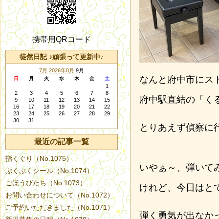
携帯用QRコード
徒然日記 ♪頑張って更新中♪
7月
2026年8月
9月
なんと府中市にス
日
月
火
水
木
金
土
1
2
3
4
5
6
7
8
府中駅直結の「く
9
10
11
12
13
14
15
16
17
18
19
20
21
22
23
24
25
26
27
28
29
30
31
とりあえず偵察に
最近の記事一覧
指くぐり（No.1075）
いやぁ～、弾いて
ぷくぷくシール（No.1074）
ごほうびたち（No.1073）
けれど、今日はと
お問い合わせについて（No.1072）
ご予約いただきました（No.1071）
弾く勇気が出なか