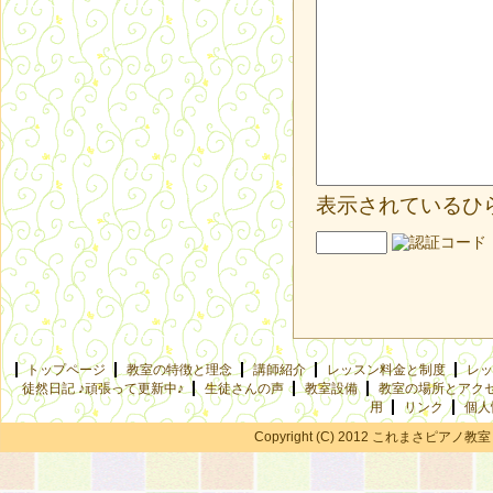
表示されているひ
トップページ
教室の特徴と理念
講師紹介
レッスン料金と制度
レッ
徒然日記 ♪頑張って更新中♪
生徒さんの声
教室設備
教室の場所とアク
用
リンク
個人
Copyright (C) 2012 これまさピアノ教室 