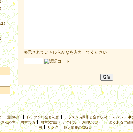
4）
3）
51）
9）
表示されているひらがなを入力してください
念
講師紹介
レッスン料金と制度
レッスン時間帯と空き状況
イベント ◆
徒さんの声
教室設備
教室の場所とアクセス
お問い合わせ
よくあるご質
用
リンク
個人情報の取扱い