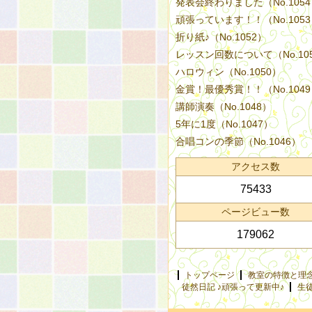
発表会終わりました（No.105
頑張っています！！（No.105
折り紙♪（No.1052）
レッスン回数について（No.10
ハロウィン（No.1050）
金賞！最優秀賞！！（No.104
講師演奏（No.1048）
5年に1度（No.1047）
合唱コンの季節（No.1046）
アクセス数
75433
ページビュー数
179062
トップページ
教室の特徴と理
徒然日記 ♪頑張って更新中♪
生