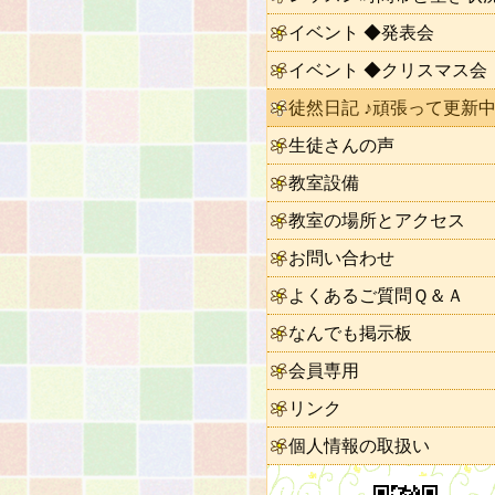
イベント ◆発表会
イベント ◆クリスマス会
徒然日記 ♪頑張って更新中
生徒さんの声
教室設備
教室の場所とアクセス
お問い合わせ
よくあるご質問Ｑ＆Ａ
なんでも掲示板
会員専用
リンク
個人情報の取扱い