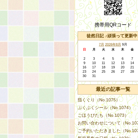
携帯用QRコード
徒然日記 ♪頑張って更新中
7月
2026年8月
9月
日
月
火
水
木
金
2
3
4
5
6
7
9
10
11
12
13
14
16
17
18
19
20
21
23
24
25
26
27
28
30
31
最近の記事一覧
指くぐり（No.1075）
ぷくぷくシール（No.1074）
ごほうびたち（No.1073）
お問い合わせについて（No.10
ご予約いただきました（No.10