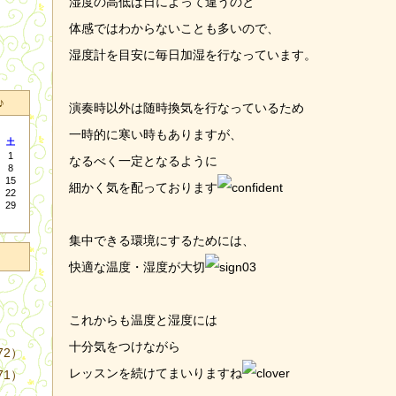
湿度の高低は日によって違うのと
体感ではわからないことも多いので、
湿度計を目安に毎日加湿を行なっています。
♪
演奏時以外は随時換気を行なっているため
一時的に寒い時もありますが、
土
1
なるべく一定となるように
8
15
細かく気を配っております
22
29
集中できる環境にするためには、
快適な温度・湿度が大切
これからも温度と湿度には
十分気をつけながら
72）
レッスンを続けてまいりますね
71）