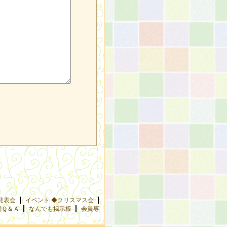
発表会
イベント ◆クリスマス会
問Ｑ＆Ａ
なんでも掲示板
会員専