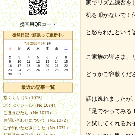
家でリズム練習を
机を叩かないで！
携帯用QRコード
と怒られたという
徒然日記 ♪頑張って更新中♪
7月
2026年8月
9月
日
月
火
水
木
金
土
1
ご家族の皆さま、
2
3
4
5
6
7
8
9
10
11
12
13
14
15
16
17
18
19
20
21
22
23
24
25
26
27
28
29
どうかご容赦くだ
30
31
最近の記事一覧
指くぐり（No.1075）
話は逸れましたが
ぷくぷくシール（No.1074）
「足でやってみる
ごほうびたち（No.1073）
お問い合わせについて（No.1072）
と試してくれるお
ご予約いただきました（No.1071）