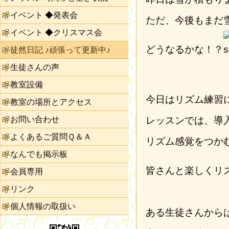
イベント ◆発表会
ただ、今後もまだ
イベント ◆クリスマス会
どうなるかな！？
徒然日記 ♪頑張って更新中♪
生徒さんの声
教室設備
今日はリズム練習
教室の場所とアクセス
お問い合わせ
レッスンでは、導
よくあるご質問Ｑ＆Ａ
リズム感覚をつか
なんでも掲示板
皆さんと楽しくリ
会員専用
リンク
個人情報の取扱い
ある生徒さんから