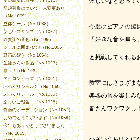
楽しいなと思って
新規募集の日程（No.1070）
新規募集について ※変更あり
（No.1069）
立体シール（No.1068）
今度はピアノの鍵
新しいスタンプ（No.1067）
「好きな音を鳴ら
吹奏楽の音色（No.1066）
シールに囲まれて♪（No.1065）
鼓笛の響き（No.1064）
と挑戦してくれる
生徒さんの作品（No.1063）
雪～！（No.1062）
アイロンビーズ（No.1061）
教室にはさまざま
ぷっくりシール２（No.1060）
ぷっくりシール（No.1059）
楽器の音を楽しみ
楽しいご報告！（No.1058）
皆さんワクワクし
伴奏のオーディション（No.1057）
おめでとうございます（No.1056）
今年もありがとうございました
（No.1055）
小さいうちはとに