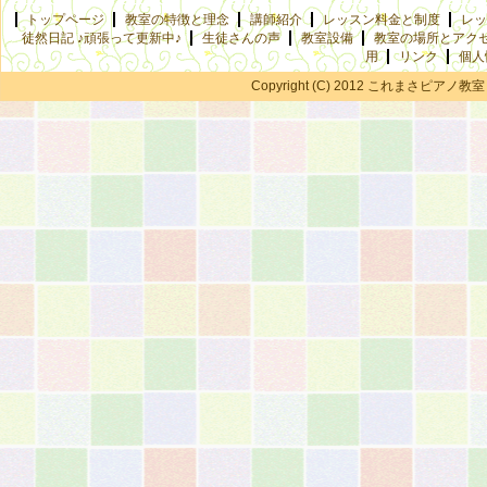
トップページ
教室の特徴と理念
講師紹介
レッスン料金と制度
レッ
徒然日記 ♪頑張って更新中♪
生徒さんの声
教室設備
教室の場所とアク
用
リンク
個人
Copyright (C) 2012 これまさピアノ教室 