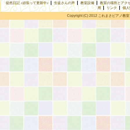
徒然日記 ♪頑張って更新中♪
生徒さんの声
教室設備
教室の場所とアク
用
リンク
個人
Copyright (C) 2012 これまさピアノ教室 