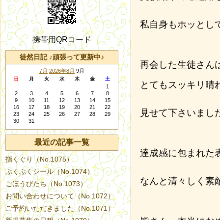
私自身もホッとし
携帯用QRコード
徒然日記 ♪頑張って更新中♪
再会した生徒さん
7月
2026年8月
9月
日
月
火
水
木
金
土
とてもスッキリ晴
1
2
3
4
5
6
7
8
9
10
11
12
13
14
15
16
17
18
19
20
21
22
見せて下さいまし
23
24
25
26
27
28
29
30
31
最近の記事一覧
達成感に包まれた
指くぐり（No.1075）
ぷくぷくシール（No.1074）
なんと清々しく素
ごほうびたち（No.1073）
お問い合わせについて（No.1072）
ご予約いただきました（No.1071）