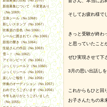
皆さん、本当にお
新規募集の日程（No.1070）
新規募集について ※変更あり
（No.1069）
そしてお疲れ様で
立体シール（No.1068）
新しいスタンプ（No.1067）
吹奏楽の音色（No.1066）
きっと受験が終わ
シールに囲まれて♪（No.1065）
鼓笛の響き（No.1064）
と思っていたこと
生徒さんの作品（No.1063）
雪～！（No.1062）
ぜひ実現させて下
アイロンビーズ（No.1061）
ぷっくりシール２（No.1060）
3月の思い出話し
ぷっくりシール（No.1059）
楽しいご報告！（No.1058）
伴奏のオーディション（No.1057）
おめでとうございます（No.1056）
これからもひと回
今年もありがとうございました
お子さんたちの未
（No.1055）