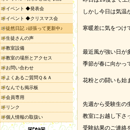
イベント ◆発表会
しかし今日は気温
イベント ◆クリスマス会
寒暖差に気をつけ
徒然日記 ♪頑張って更新中♪
生徒さんの声
教室設備
最近風が強い日が
教室の場所とアクセス
季節が春に向かっ
お問い合わせ
よくあるご質問Ｑ＆Ａ
花粉との闘いも始
なんでも掲示板
会員専用
先週から受験生の
リンク
教室にお越し下さ
個人情報の取扱い
受験結果のご連絡