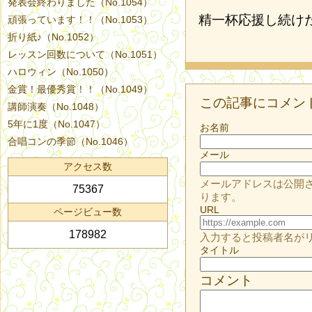
発表会終わりました（No.1054）
精一杯応援し続け
頑張っています！！（No.1053）
折り紙♪（No.1052）
レッスン回数について（No.1051）
ハロウィン（No.1050）
金賞！最優秀賞！！（No.1049）
この記事にコメン
講師演奏（No.1048）
5年に1度（No.1047）
お名前
合唱コンの季節（No.1046）
メール
アクセス数
メールアドレスは公開
75367
ります。
URL
ページビュー数
178982
入力すると投稿者名が
タイトル
コメント