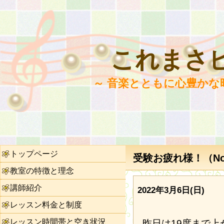
これまさ
～ 音楽とともに心豊かな
トップページ
受験お疲れ様！（No.
教室の特徴と理念
講師紹介
2022年3月6日(日)
レッスン料金と制度
レッスン時間帯と空き状況
昨日は19度まで上