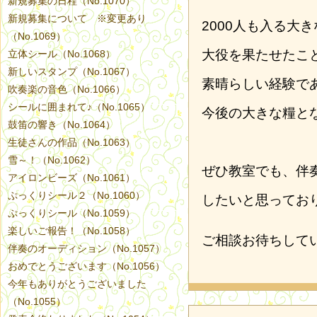
新規募集の日程（No.1070）
新規募集について ※変更あり
2000人も入る大
（No.1069）
大役を果たせたこ
立体シール（No.1068）
新しいスタンプ（No.1067）
素晴らしい経験で
吹奏楽の音色（No.1066）
シールに囲まれて♪（No.1065）
今後の大きな糧と
鼓笛の響き（No.1064）
生徒さんの作品（No.1063）
雪～！（No.1062）
ぜひ教室でも、伴
アイロンビーズ（No.1061）
ぷっくりシール２（No.1060）
したいと思ってお
ぷっくりシール（No.1059）
楽しいご報告！（No.1058）
ご相談お待ちして
伴奏のオーディション（No.1057）
おめでとうございます（No.1056）
今年もありがとうございました
（No.1055）