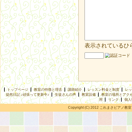
表示されているひ
トップページ
教室の特徴と理念
講師紹介
レッスン料金と制度
レッ
徒然日記 ♪頑張って更新中♪
生徒さんの声
教室設備
教室の場所とアク
用
リンク
個人
Copyright (C) 2012 これまさピアノ教室 