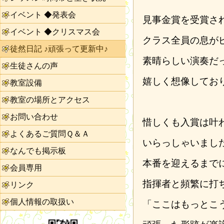
イベント ◆発表会
見事金賞を受賞さ
イベント ◆クリスマス会
クラス全員の息が
徒然日記 ♪頑張って更新中♪
素晴らしい演奏だ
生徒さんの声
嬉しく想像してお
教室設備
教室の場所とアクセス
お問い合わせ
惜しくも入賞は叶
よくあるご質問Ｑ＆Ａ
いらっしゃいまし
なんでも掲示板
本番を迎えるまで
会員専用
指揮者と頻繁に打
リンク
個人情報の取扱い
「ここはもっとこ