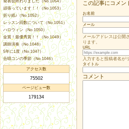
発表会終わりました（No.1054）
この記事にコメン
頑張っています！！（No.1053）
お名前
折り紙♪（No.1052）
レッスン回数について（No.1051）
メール
ハロウィン（No.1050）
メールアドレスは公開
金賞！最優秀賞！！（No.1049）
ります。
講師演奏（No.1048）
URL
5年に1度（No.1047）
合唱コンの季節（No.1046）
入力すると投稿者名が
タイトル
アクセス数
コメント
75502
ページビュー数
179134