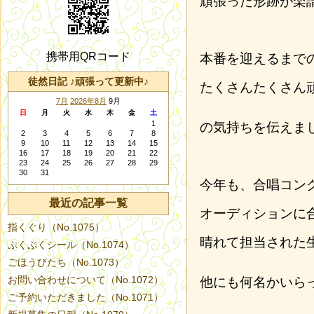
頑張った形跡が楽
携帯用QRコード
本番を迎えるまで
徒然日記 ♪頑張って更新中♪
たくさんたくさん
7月
2026年8月
9月
日
月
火
水
木
金
土
1
の気持ちを伝えま
2
3
4
5
6
7
8
9
10
11
12
13
14
15
16
17
18
19
20
21
22
23
24
25
26
27
28
29
30
31
今年も、合唱コン
最近の記事一覧
オーディションに
指くぐり（No.1075）
晴れて担当された
ぷくぷくシール（No.1074）
ごほうびたち（No.1073）
お問い合わせについて（No.1072）
他にも何名かいら
ご予約いただきました（No.1071）