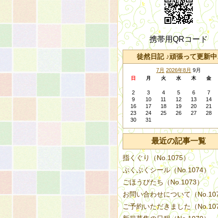
携帯用QRコード
徒然日記 ♪頑張って更新中
7月
2026年8月
9月
日
月
火
水
木
金
2
3
4
5
6
7
9
10
11
12
13
14
16
17
18
19
20
21
23
24
25
26
27
28
30
31
最近の記事一覧
指くぐり（No.1075）
ぷくぷくシール（No.1074）
ごほうびたち（No.1073）
お問い合わせについて（No.10
ご予約いただきました（No.10