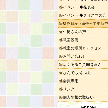
イベント ◆発表会
イベント ◆クリスマス会
徒然日記 ♪頑張って更新中
生徒さんの声
教室設備
教室の場所とアクセス
お問い合わせ
よくあるご質問Ｑ＆Ａ
なんでも掲示板
会員専用
リンク
個人情報の取扱い