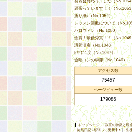
発表会終わりました（No.105
頑張っています！！（No.105
折り紙♪（No.1052）
レッスン回数について（No.10
ハロウィン（No.1050）
金賞！最優秀賞！！（No.104
講師演奏（No.1048）
5年に1度（No.1047）
合唱コンの季節（No.1046）
アクセス数
75457
ページビュー数
179086
トップページ
教室の特徴と理
徒然日記 ♪頑張って更新中♪
生