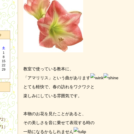
♪
土
1
8
15
22
教室で使っている教本に、
29
「アマリリス」という曲があります
とても軽快で、春の訪れをワクワクと
楽しみにしている雰囲気です。
本物のお花を見たことがあると、
72）
その美しさを音に乗せて表現する時の
71）
一助になるかもしれません