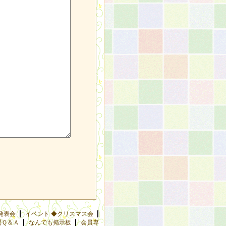
発表会
イベント ◆クリスマス会
問Ｑ＆Ａ
なんでも掲示板
会員専