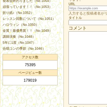
発表会終わりました（No.1054）
URL
頑張っています！！（No.1053）
折り紙♪（No.1052）
入力すると投稿者名が
タイトル
レッスン回数について（No.1051）
ハロウィン（No.1050）
コメント
金賞！最優秀賞！！（No.1049）
講師演奏（No.1048）
5年に1度（No.1047）
合唱コンの季節（No.1046）
アクセス数
75395
ページビュー数
179019