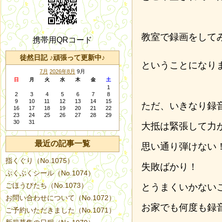
教室で録画をして
携帯用QRコード
徒然日記 ♪頑張って更新中♪
ということになり
7月
2026年8月
9月
日
月
火
水
木
金
土
1
2
3
4
5
6
7
8
9
10
11
12
13
14
15
ただ、いきなり録
16
17
18
19
20
21
22
23
24
25
26
27
28
29
30
31
大抵は緊張して力
最近の記事一覧
思い通り弾けない
指くぐり（No.1075）
失敗ばかり！
ぷくぷくシール（No.1074）
ごほうびたち（No.1073）
とうまくいかない
お問い合わせについて（No.1072）
お家でも何度も録
ご予約いただきました（No.1071）