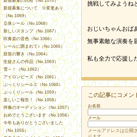
新規募集の日程（No.1070）
挑戦してみようね
新規募集について ※変更あり
（No.1069）
立体シール（No.1068）
おじいちゃんおば
新しいスタンプ（No.1067）
吹奏楽の音色（No.1066）
無事素敵な演奏を
シールに囲まれて♪（No.1065）
鼓笛の響き（No.1064）
私も全力で応援し
生徒さんの作品（No.1063）
雪～！（No.1062）
アイロンビーズ（No.1061）
ぷっくりシール２（No.1060）
ぷっくりシール（No.1059）
この記事にコメン
楽しいご報告！（No.1058）
お名前
伴奏のオーディション（No.1057）
おめでとうございます（No.1056）
メール
今年もありがとうございました
（No.1055）
メールアドレスは公開
ります。