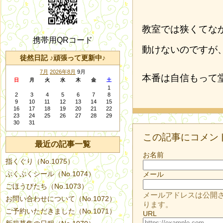
教室では狭くてな
携帯用QRコード
動けないのですが
徒然日記 ♪頑張って更新中♪
7月
2026年8月
9月
本番は自信もって
日
月
火
水
木
金
土
1
2
3
4
5
6
7
8
9
10
11
12
13
14
15
16
17
18
19
20
21
22
23
24
25
26
27
28
29
30
31
この記事にコメン
最近の記事一覧
お名前
指くぐり（No.1075）
ぷくぷくシール（No.1074）
メール
ごほうびたち（No.1073）
メールアドレスは公開
お問い合わせについて（No.1072）
ります。
ご予約いただきました（No.1071）
URL