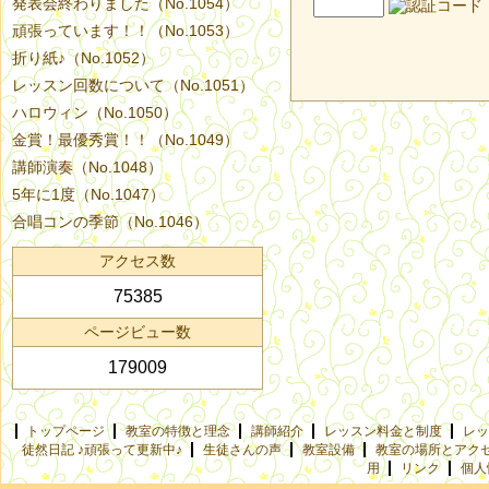
発表会終わりました（No.1054）
頑張っています！！（No.1053）
折り紙♪（No.1052）
レッスン回数について（No.1051）
ハロウィン（No.1050）
金賞！最優秀賞！！（No.1049）
講師演奏（No.1048）
5年に1度（No.1047）
合唱コンの季節（No.1046）
アクセス数
75385
ページビュー数
179009
トップページ
教室の特徴と理念
講師紹介
レッスン料金と制度
レッ
徒然日記 ♪頑張って更新中♪
生徒さんの声
教室設備
教室の場所とアク
用
リンク
個人