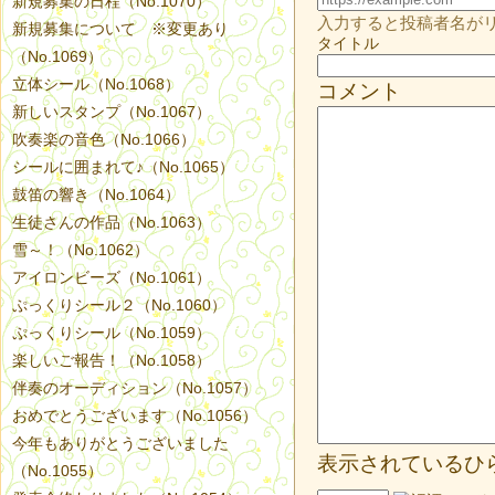
新規募集の日程（No.1070）
入力すると投稿者名が
新規募集について ※変更あり
タイトル
（No.1069）
立体シール（No.1068）
コメント
新しいスタンプ（No.1067）
吹奏楽の音色（No.1066）
シールに囲まれて♪（No.1065）
鼓笛の響き（No.1064）
生徒さんの作品（No.1063）
雪～！（No.1062）
アイロンビーズ（No.1061）
ぷっくりシール２（No.1060）
ぷっくりシール（No.1059）
楽しいご報告！（No.1058）
伴奏のオーディション（No.1057）
おめでとうございます（No.1056）
今年もありがとうございました
表示されているひ
（No.1055）