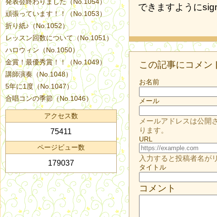
発表会終わりました（No.1054）
できますように
頑張っています！！（No.1053）
折り紙♪（No.1052）
レッスン回数について（No.1051）
ハロウィン（No.1050）
金賞！最優秀賞！！（No.1049）
この記事にコメン
講師演奏（No.1048）
お名前
5年に1度（No.1047）
合唱コンの季節（No.1046）
メール
アクセス数
メールアドレスは公開
ります。
75411
URL
ページビュー数
入力すると投稿者名が
179037
タイトル
コメント