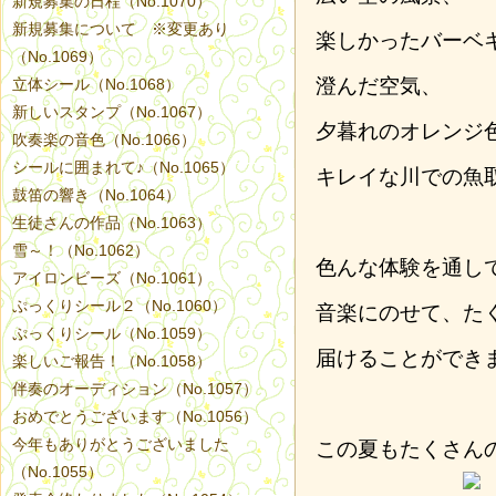
新規募集の日程（No.1070）
新規募集について ※変更あり
楽しかったバーベ
（No.1069）
澄んだ空気、
立体シール（No.1068）
新しいスタンプ（No.1067）
夕暮れのオレンジ
吹奏楽の音色（No.1066）
シールに囲まれて♪（No.1065）
キレイな川での魚
鼓笛の響き（No.1064）
生徒さんの作品（No.1063）
雪～！（No.1062）
色んな体験を通し
アイロンビーズ（No.1061）
ぷっくりシール２（No.1060）
音楽にのせて、た
ぷっくりシール（No.1059）
届けることができ
楽しいご報告！（No.1058）
伴奏のオーディション（No.1057）
おめでとうございます（No.1056）
今年もありがとうございました
この夏もたくさん
（No.1055）