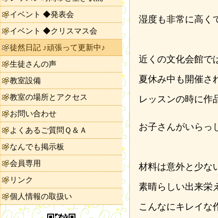
イベント ◆発表会
湿度も非常に高く
イベント ◆クリスマス会
徒然日記 ♪頑張って更新中♪
近くの文化会館で
生徒さんの声
夏休み中も開催さ
教室設備
教室の場所とアクセス
レッスンの時に作
お問い合わせ
お子さんがいらっ
よくあるご質問Ｑ＆Ａ
なんでも掲示板
会員専用
材料は意外と少な
リンク
素晴らしい出来栄
個人情報の取扱い
こんなにキレイな