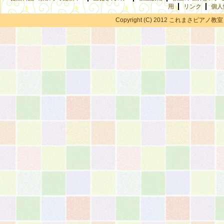
用
リンク
個人
Copyright (C) 2012 これまさピアノ教室 