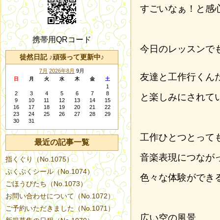
すごいなぁ！と感
携帯用QRコード
今日のレッスンで
徒然日記 ♪頑張って更新中♪
7月
2026年8月
9月
友達と工作行くん
日
月
火
水
木
金
土
1
2
3
4
5
6
7
8
と楽しみにされて
9
10
11
12
13
14
15
16
17
18
19
20
21
22
23
24
25
26
27
28
29
30
31
工作ひとつとって
最近の記事一覧
音楽表現につなが
指くぐり（No.1075）
ぷくぷくシール（No.1074）
色々な体験ができ
ごほうびたち（No.1073）
お問い合わせについて（No.1072）
ご予約いただきました（No.1071）
広い空の風景、