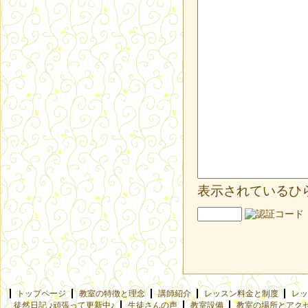
表示されているひ
トップページ
教室の特徴と理念
講師紹介
レッスン料金と制度
レッ
徒然日記 ♪頑張って更新中♪
生徒さんの声
教室設備
教室の場所とアク