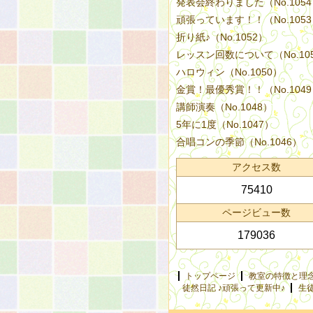
発表会終わりました（No.105
頑張っています！！（No.105
折り紙♪（No.1052）
レッスン回数について（No.10
ハロウィン（No.1050）
金賞！最優秀賞！！（No.104
講師演奏（No.1048）
5年に1度（No.1047）
合唱コンの季節（No.1046）
アクセス数
75410
ページビュー数
179036
トップページ
教室の特徴と理
徒然日記 ♪頑張って更新中♪
生