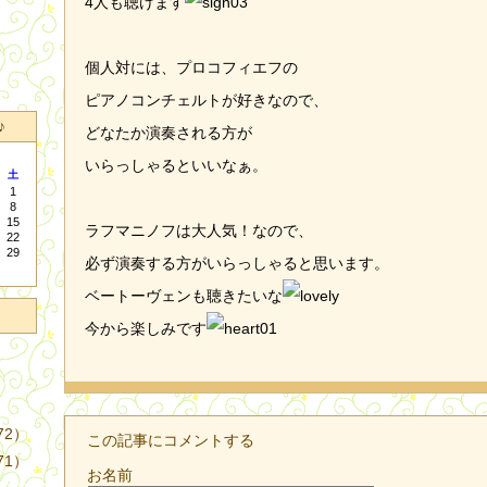
4人も聴けます
個人対には、プロコフィエフの
ピアノコンチェルトが好きなので、
♪
どなたか演奏される方が
いらっしゃるといいなぁ。
土
1
8
15
ラフマニノフは大人気！なので、
22
29
必ず演奏する方がいらっしゃると思います。
ベートーヴェンも聴きたいな
今から楽しみです
72）
この記事にコメントする
71）
お名前