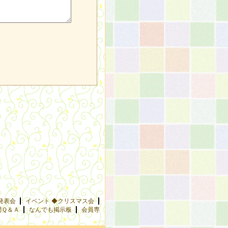
発表会
イベント ◆クリスマス会
問Ｑ＆Ａ
なんでも掲示板
会員専