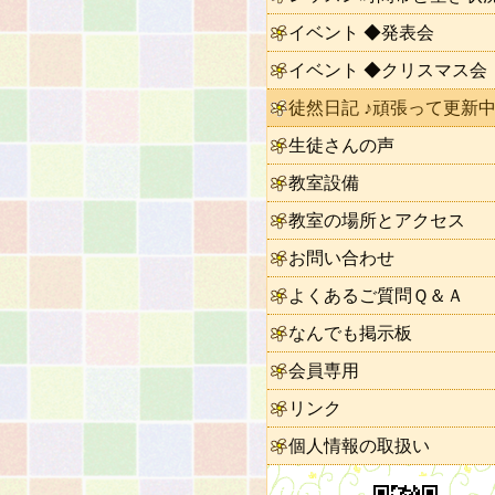
イベント ◆発表会
イベント ◆クリスマス会
徒然日記 ♪頑張って更新中
生徒さんの声
教室設備
教室の場所とアクセス
お問い合わせ
よくあるご質問Ｑ＆Ａ
なんでも掲示板
会員専用
リンク
個人情報の取扱い