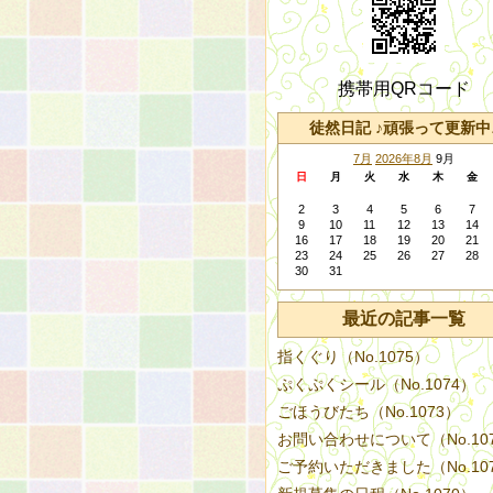
携帯用QRコード
徒然日記 ♪頑張って更新中
7月
2026年8月
9月
日
月
火
水
木
金
2
3
4
5
6
7
9
10
11
12
13
14
16
17
18
19
20
21
23
24
25
26
27
28
30
31
最近の記事一覧
指くぐり（No.1075）
ぷくぷくシール（No.1074）
ごほうびたち（No.1073）
お問い合わせについて（No.10
ご予約いただきました（No.10