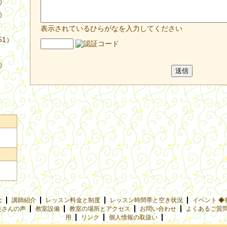
4）
3）
表示されているひらがなを入力してください
51）
9）
念
講師紹介
レッスン料金と制度
レッスン時間帯と空き状況
イベント ◆
徒さんの声
教室設備
教室の場所とアクセス
お問い合わせ
よくあるご質
用
リンク
個人情報の取扱い