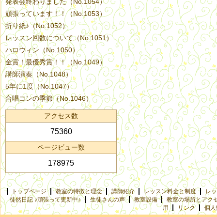
発表会終わりました（No.1054）
頑張っています！！（No.1053）
折り紙♪（No.1052）
レッスン回数について（No.1051）
ハロウィン（No.1050）
金賞！最優秀賞！！（No.1049）
講師演奏（No.1048）
5年に1度（No.1047）
合唱コンの季節（No.1046）
アクセス数
75360
ページビュー数
178975
トップページ
教室の特徴と理念
講師紹介
レッスン料金と制度
レッ
徒然日記 ♪頑張って更新中♪
生徒さんの声
教室設備
教室の場所とアク
用
リンク
個人