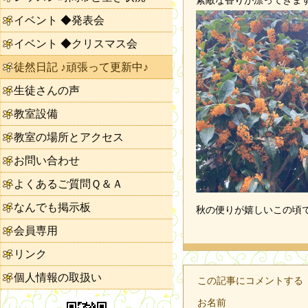
素敵な香りが漂ってきま
イベント ◆発表会
イベント ◆クリスマス会
徒然日記 ♪頑張って更新中♪
生徒さんの声
教室設備
教室の場所とアクセス
お問い合わせ
よくあるご質問Ｑ＆Ａ
なんでも掲示板
秋の便りが嬉しいこの頃
会員専用
リンク
個人情報の取扱い
この記事にコメントする
お名前