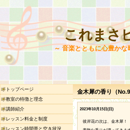
これまさ
～ 音楽とともに心豊かな
トップページ
金木犀の香り（No.9
教室の特徴と理念
講師紹介
2023年10月15日(日)
レッスン料金と制度
彼岸花の次は、金木犀！
レッスン時間帯と空き状況