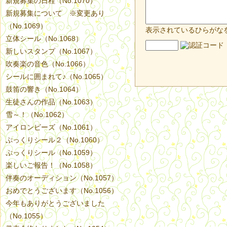
新規募集の日程（No.1070）
新規募集について ※変更あり
（No.1069）
表示されているひらがな
立体シール（No.1068）
新しいスタンプ（No.1067）
吹奏楽の音色（No.1066）
シールに囲まれて♪（No.1065）
鼓笛の響き（No.1064）
生徒さんの作品（No.1063）
雪～！（No.1062）
アイロンビーズ（No.1061）
ぷっくりシール２（No.1060）
ぷっくりシール（No.1059）
楽しいご報告！（No.1058）
伴奏のオーディション（No.1057）
おめでとうございます（No.1056）
今年もありがとうございました
（No.1055）