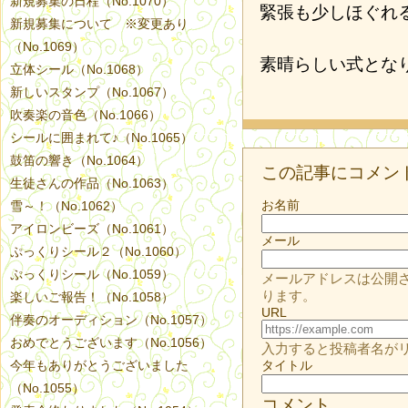
新規募集の日程（No.1070）
緊張も少しほぐれ
新規募集について ※変更あり
（No.1069）
素晴らしい式とな
立体シール（No.1068）
新しいスタンプ（No.1067）
吹奏楽の音色（No.1066）
シールに囲まれて♪（No.1065）
鼓笛の響き（No.1064）
この記事にコメン
生徒さんの作品（No.1063）
お名前
雪～！（No.1062）
アイロンビーズ（No.1061）
メール
ぷっくりシール２（No.1060）
ぷっくりシール（No.1059）
メールアドレスは公開
ります。
楽しいご報告！（No.1058）
URL
伴奏のオーディション（No.1057）
おめでとうございます（No.1056）
入力すると投稿者名が
今年もありがとうございました
タイトル
（No.1055）
コメント