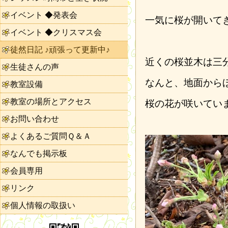
イベント ◆発表会
一気に桜が開いて
イベント ◆クリスマス会
徒然日記 ♪頑張って更新中♪
近くの桜並木は三
生徒さんの声
なんと、地面から
教室設備
教室の場所とアクセス
桜の花が咲いてい
お問い合わせ
よくあるご質問Ｑ＆Ａ
なんでも掲示板
会員専用
リンク
個人情報の取扱い