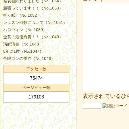
発表会終わりました（No.1054）
頑張っています！！（No.1053）
折り紙♪（No.1052）
レッスン回数について（No.1051）
ハロウィン（No.1050）
金賞！最優秀賞！！（No.1049）
講師演奏（No.1048）
5年に1度（No.1047）
合唱コンの季節（No.1046）
アクセス数
75474
ページビュー数
表示されているひ
179103