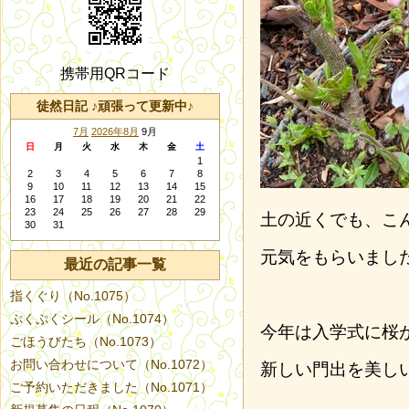
携帯用QRコード
徒然日記 ♪頑張って更新中♪
7月
2026年8月
9月
日
月
火
水
木
金
土
1
2
3
4
5
6
7
8
9
10
11
12
13
14
15
16
17
18
19
20
21
22
23
24
25
26
27
28
29
土の近くでも、こ
30
31
元気をもらいまし
最近の記事一覧
指くぐり（No.1075）
ぷくぷくシール（No.1074）
今年は入学式に桜
ごほうびたち（No.1073）
お問い合わせについて（No.1072）
新しい門出を美し
ご予約いただきました（No.1071）