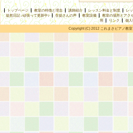
トップページ
教室の特徴と理念
講師紹介
レッスン料金と制度
レッ
徒然日記 ♪頑張って更新中♪
生徒さんの声
教室設備
教室の場所とアク
用
リンク
個人
Copyright (C) 2012 これまさピアノ教室 