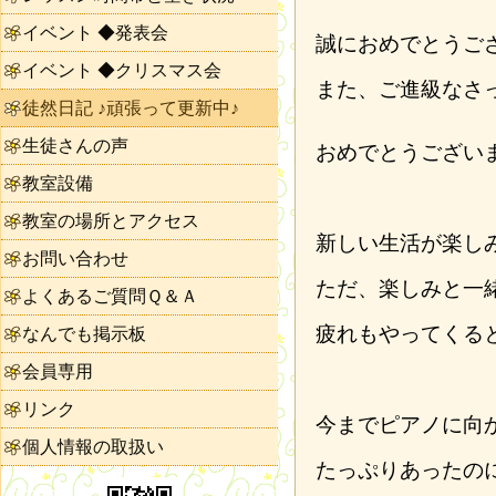
イベント ◆発表会
誠におめでとうご
イベント ◆クリスマス会
また、ご進級なさ
徒然日記 ♪頑張って更新中♪
生徒さんの声
おめでとうござい
教室設備
教室の場所とアクセス
新しい生活が楽し
お問い合わせ
ただ、楽しみと一
よくあるご質問Ｑ＆Ａ
疲れもやってくる
なんでも掲示板
会員専用
リンク
今までピアノに向
個人情報の取扱い
たっぷりあったの