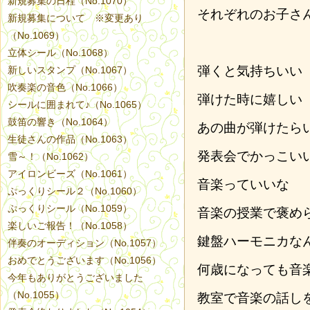
新規募集の日程（No.1070）
それぞれのお子さ
新規募集について ※変更あり
（No.1069）
立体シール（No.1068）
弾くと気持ちいい
新しいスタンプ（No.1067）
吹奏楽の音色（No.1066）
弾けた時に嬉しい
シールに囲まれて♪（No.1065）
鼓笛の響き（No.1064）
あの曲が弾けたら
生徒さんの作品（No.1063）
発表会でかっこい
雪～！（No.1062）
アイロンビーズ（No.1061）
音楽っていいな
ぷっくりシール２（No.1060）
ぷっくりシール（No.1059）
音楽の授業で褒め
楽しいご報告！（No.1058）
鍵盤ハーモニカな
伴奏のオーディション（No.1057）
おめでとうございます（No.1056）
何歳になっても音
今年もありがとうございました
（No.1055）
教室で音楽の話し