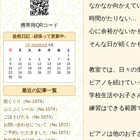
なかなか向かえて
時間がたりない…
携帯用QRコード
心に余裕がないか
徒然日記 ♪頑張って更新中♪
そんな日が続くか
7月
2026年8月
9月
日
月
火
水
木
金
土
1
2
3
4
5
6
7
8
9
10
11
12
13
14
15
16
17
18
19
20
21
22
教室では、日々の
23
24
25
26
27
28
29
30
31
ピアノを続けてい
最近の記事一覧
学校生活やお子さ
指くぐり（No.1075）
練習はできる範囲
ぷくぷくシール（No.1074）
ごほうびたち（No.1073）
お問い合わせについて（No.1072）
ご予約いただきました（No.1071）
ピアノは他のお子