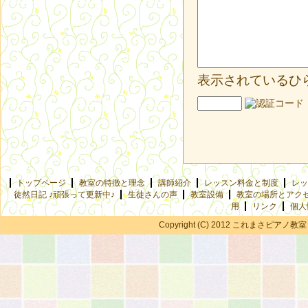
表示されているひ
トップページ
教室の特徴と理念
講師紹介
レッスン料金と制度
レッ
徒然日記 ♪頑張って更新中♪
生徒さんの声
教室設備
教室の場所とアク
用
リンク
個人
Copyright (C) 2012 これまさピアノ教室 