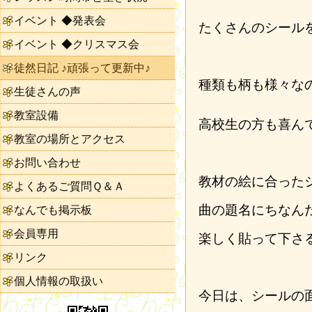
イベント ◆発表会
たくさんのシール
イベント ◆クリスマス会
徒然日記 ♪頑張って更新中♪
種類も柄も様々な
生徒さんの声
教室設備
高校生の方も喜ん
教室の場所とアクセス
お問い合わせ
教材の絵に合った
よくあるご質問Ｑ＆Ａ
曲の題名にちなん
なんでも掲示板
会員専用
楽しく貼って下さ
リンク
個人情報の取扱い
今日は、シールの