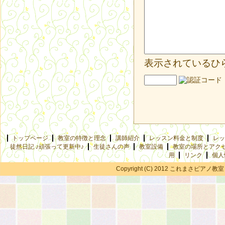
表示されているひ
トップページ
教室の特徴と理念
講師紹介
レッスン料金と制度
レッ
徒然日記 ♪頑張って更新中♪
生徒さんの声
教室設備
教室の場所とアク
用
リンク
個人
Copyright (C) 2012 これまさピアノ教室 