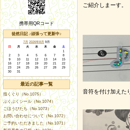
ご紹介しまーす。
携帯用QRコード
徒然日記 ♪頑張って更新中♪
7月
2026年8月
9月
日
月
火
水
木
金
土
1
2
3
4
5
6
7
8
9
10
11
12
13
14
15
16
17
18
19
20
21
22
23
24
25
26
27
28
29
30
31
最近の記事一覧
音符を付け加えた
指くぐり（No.1075）
ぷくぷくシール（No.1074）
ごほうびたち（No.1073）
お問い合わせについて（No.1072）
ご予約いただきました（No.1071）