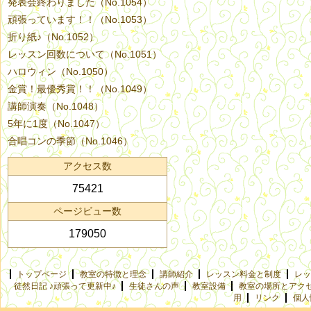
発表会終わりました（No.1054）
頑張っています！！（No.1053）
折り紙♪（No.1052）
レッスン回数について（No.1051）
ハロウィン（No.1050）
金賞！最優秀賞！！（No.1049）
講師演奏（No.1048）
5年に1度（No.1047）
合唱コンの季節（No.1046）
アクセス数
75421
ページビュー数
179050
トップページ
教室の特徴と理念
講師紹介
レッスン料金と制度
レッ
徒然日記 ♪頑張って更新中♪
生徒さんの声
教室設備
教室の場所とアク
用
リンク
個人