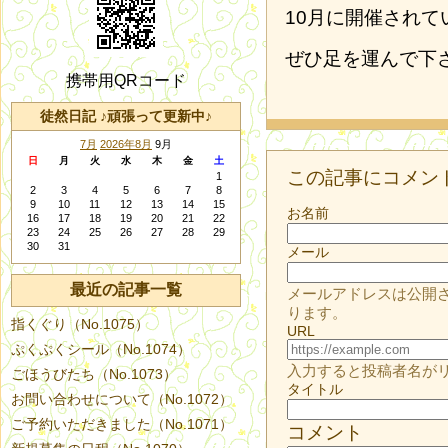
10月に開催されて
ぜひ足を運んで下
携帯用QRコード
徒然日記 ♪頑張って更新中♪
7月
2026年8月
9月
日
月
火
水
木
金
土
この記事にコメン
1
2
3
4
5
6
7
8
9
10
11
12
13
14
15
お名前
16
17
18
19
20
21
22
23
24
25
26
27
28
29
30
31
メール
最近の記事一覧
メールアドレスは公開
ります。
指くぐり（No.1075）
URL
ぷくぷくシール（No.1074）
入力すると投稿者名が
ごほうびたち（No.1073）
タイトル
お問い合わせについて（No.1072）
ご予約いただきました（No.1071）
コメント