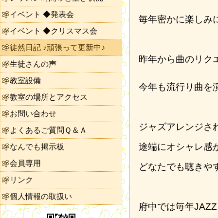
イベント ◆発表会
毎年密かに楽しみ
イベント ◆クリスマス会
徒然日記 ♪頑張って更新中♪
昨年から曲のリク
生徒さんの声
教室設備
今年も流行り曲を
教室の場所とアクセス
お問い合わせ
ジャズアレンジさ
よくあるご質問Ｑ＆Ａ
途端にオシャレ感
なんでも掲示板
会員専用
どなたでも聴きや
リンク
個人情報の取扱い
府中では毎年JAZZ 