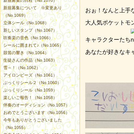
新規募集の日程（No.1070）
新規募集について ※変更あり
おぉ！なんと上手
（No.1069）
大人気ポケットモ
立体シール（No.1068）
新しいスタンプ（No.1067）
吹奏楽の音色（No.1066）
キャラクターたち
シールに囲まれて♪（No.1065）
あなたが好きなキ
鼓笛の響き（No.1064）
生徒さんの作品（No.1063）
雪～！（No.1062）
アイロンビーズ（No.1061）
ぷっくりシール２（No.1060）
ぷっくりシール（No.1059）
楽しいご報告！（No.1058）
伴奏のオーディション（No.1057）
おめでとうございます（No.1056）
今年もありがとうございました
（No.1055）