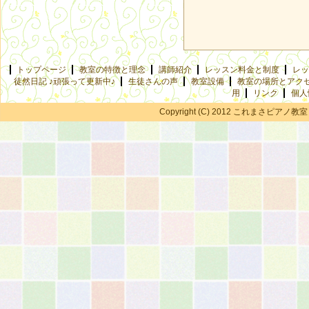
トップページ
教室の特徴と理念
講師紹介
レッスン料金と制度
レッ
徒然日記 ♪頑張って更新中♪
生徒さんの声
教室設備
教室の場所とアク
用
リンク
個人
Copyright (C) 2012 これまさピアノ教室 