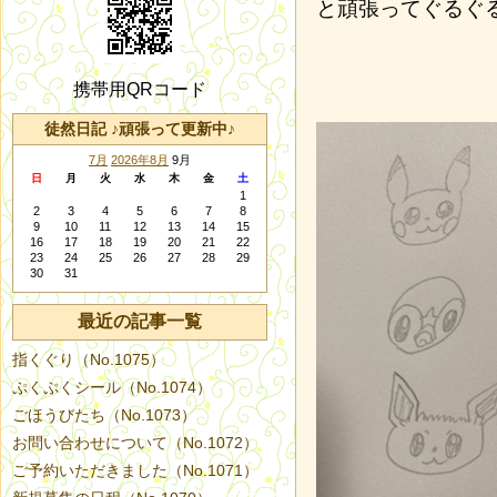
と頑張ってぐるぐ
携帯用QRコード
徒然日記 ♪頑張って更新中♪
7月
2026年8月
9月
日
月
火
水
木
金
土
1
2
3
4
5
6
7
8
9
10
11
12
13
14
15
16
17
18
19
20
21
22
23
24
25
26
27
28
29
30
31
最近の記事一覧
指くぐり（No.1075）
ぷくぷくシール（No.1074）
ごほうびたち（No.1073）
お問い合わせについて（No.1072）
ご予約いただきました（No.1071）