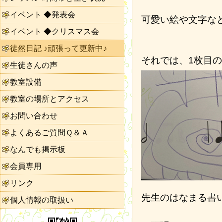
イベント ◆発表会
可愛い絵や文字な
イベント ◆クリスマス会
徒然日記 ♪頑張って更新中♪
それでは、1枚目
生徒さんの声
教室設備
教室の場所とアクセス
お問い合わせ
よくあるご質問Ｑ＆Ａ
なんでも掲示板
会員専用
リンク
先生のはなまる書
個人情報の取扱い