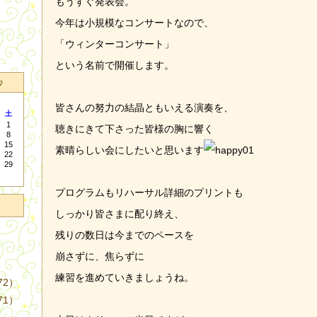
もうすぐ発表会。
今年は小規模なコンサートなので、
「ウィンターコンサート」
という名前で開催します。
♪
皆さんの努力の結晶ともいえる演奏を、
土
1
聴きにきて下さった皆様の胸に響く
8
15
素晴らしい会にしたいと思います
22
29
プログラムもリハーサル詳細のプリントも
しっかり皆さまに配り終え、
残りの数日は今までのペースを
崩さずに、焦らずに
練習を進めていきましょうね。
72）
71）