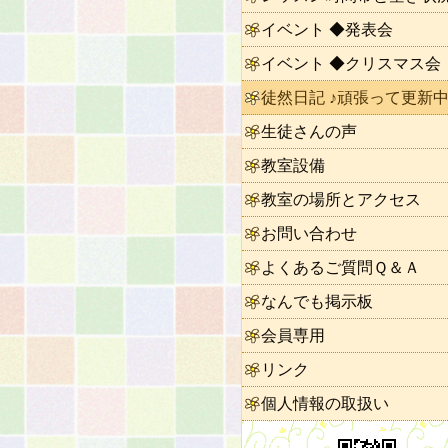
イベント ◆発表会
イベント ◆クリスマス会
徒然日記 ♪頑張って更新中
生徒さんの声
教室設備
教室の場所とアクセス
お問い合わせ
よくあるご質問Ｑ＆Ａ
なんでも掲示板
会員専用
リンク
個人情報の取扱い