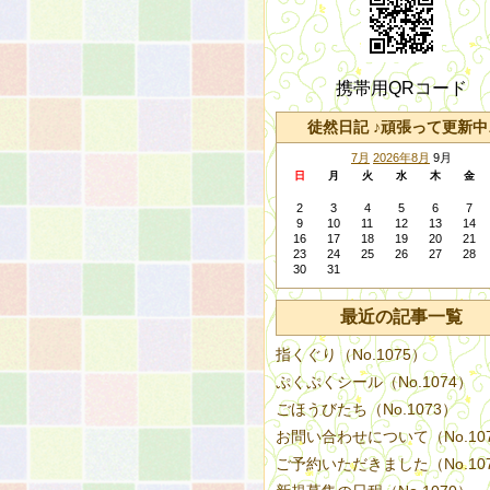
携帯用QRコード
徒然日記 ♪頑張って更新中
7月
2026年8月
9月
日
月
火
水
木
金
2
3
4
5
6
7
9
10
11
12
13
14
16
17
18
19
20
21
23
24
25
26
27
28
30
31
最近の記事一覧
指くぐり（No.1075）
ぷくぷくシール（No.1074）
ごほうびたち（No.1073）
お問い合わせについて（No.10
ご予約いただきました（No.10