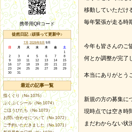
移動していただけ
毎年緊張が走る時
携帯用QRコード
徒然日記 ♪頑張って更新中♪
7月
2026年8月
9月
今年も皆さんのご
日
月
火
水
木
金
土
1
2
3
4
5
6
7
8
何とか調整が完了
9
10
11
12
13
14
15
16
17
18
19
20
21
22
23
24
25
26
27
28
29
30
31
本当にありがとう
最近の記事一覧
指くぐり（No.1075）
新規の方の募集に
ぷくぷくシール（No.1074）
ごほうびたち（No.1073）
現時点では空き時
お問い合わせについて（No.1072）
まだわからない状
ご予約いただきました（No.1071）