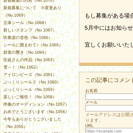
新規募集の日程（No.1070）
新規募集について ※変更あり
もし募集がある場
（No.1069）
立体シール（No.1068）
5月中にはお知ら
新しいスタンプ（No.1067）
吹奏楽の音色（No.1066）
宜しくお願いいた
シールに囲まれて♪（No.1065）
鼓笛の響き（No.1064）
生徒さんの作品（No.1063）
雪～！（No.1062）
アイロンビーズ（No.1061）
この記事にコメン
ぷっくりシール２（No.1060）
ぷっくりシール（No.1059）
お名前
楽しいご報告！（No.1058）
メール
伴奏のオーディション（No.1057）
おめでとうございます（No.1056）
メールアドレスは公開
今年もありがとうございました
ります。
URL
（No.1055）