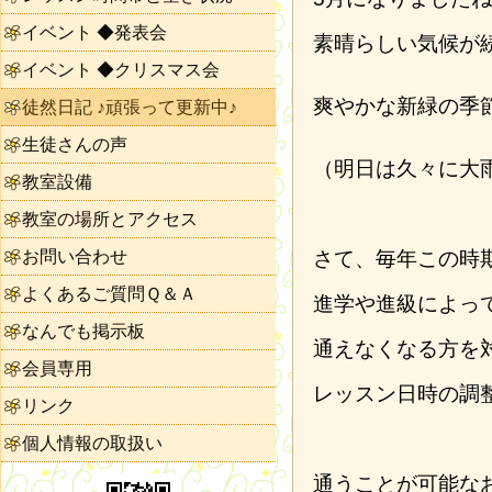
イベント ◆発表会
素晴らしい気候が
イベント ◆クリスマス会
爽やかな新緑の季
徒然日記 ♪頑張って更新中♪
生徒さんの声
（明日は久々に大
教室設備
教室の場所とアクセス
お問い合わせ
さて、毎年この時
よくあるご質問Ｑ＆Ａ
進学や進級によっ
なんでも掲示板
通えなくなる方を
会員専用
レッスン日時の調
リンク
個人情報の取扱い
通うことが可能な