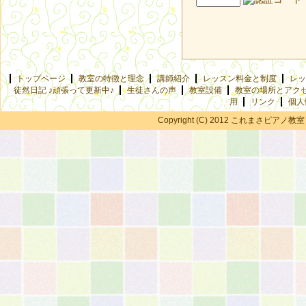
トップページ
教室の特徴と理念
講師紹介
レッスン料金と制度
レッ
徒然日記 ♪頑張って更新中♪
生徒さんの声
教室設備
教室の場所とアク
用
リンク
個人
Copyright (C) 2012 これまさピアノ教室 