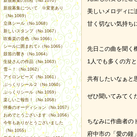
新規募集の日程（No.1070）
新規募集について ※変更あり
美しいメロディに
（No.1069）
甘く切ない気持ち
立体シール（No.1068）
新しいスタンプ（No.1067）
吹奏楽の音色（No.1066）
シールに囲まれて♪（No.1065）
先日この曲を聞く
鼓笛の響き（No.1064）
1人でも多くの方
生徒さんの作品（No.1063）
雪～！（No.1062）
アイロンビーズ（No.1061）
共有したいなぁと
ぷっくりシール２（No.1060）
ぷっくりシール（No.1059）
ぜひ聞いてみてく
楽しいご報告！（No.1058）
伴奏のオーディション（No.1057）
おめでとうございます（No.1056）
ちなみに作曲者の
今年もありがとうございました
（No.1055）
府中市の「愛の鐘