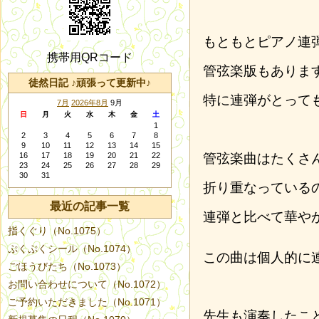
もともとピアノ連
携帯用QRコード
管弦楽版もありま
徒然日記 ♪頑張って更新中♪
特に連弾がとって
7月
2026年8月
9月
日
月
火
水
木
金
土
1
2
3
4
5
6
7
8
9
10
11
12
13
14
15
16
17
18
19
20
21
22
管弦楽曲はたくさ
23
24
25
26
27
28
29
30
31
折り重なっている
最近の記事一覧
連弾と比べて華や
指くぐり（No.1075）
ぷくぷくシール（No.1074）
この曲は個人的に
ごほうびたち（No.1073）
お問い合わせについて（No.1072）
ご予約いただきました（No.1071）
先生も演奏したこ