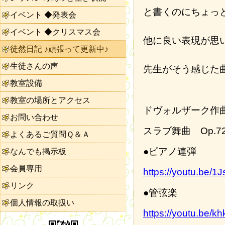
と書くのにちょっ
イベント ◆発表会
イベント ◆クリスマス会
他に良い表現が思
徒然日記 ♪頑張って更新中♪
生徒さんの声
先生がそう感じた
教室設備
教室の場所とアクセス
ドヴォルザーク作
お問い合わせ
スラブ舞曲 Op.72
よくあるご質問Ｑ＆Ａ
●ピアノ連弾
なんでも掲示板
会員専用
https://youtu.b
リンク
●管弦楽
個人情報の取扱い
https://youtu.be