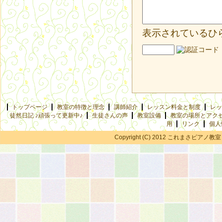
表示されているひ
トップページ
教室の特徴と理念
講師紹介
レッスン料金と制度
レッ
徒然日記 ♪頑張って更新中♪
生徒さんの声
教室設備
教室の場所とアク
用
リンク
個人
Copyright (C) 2012 これまさピアノ教室 