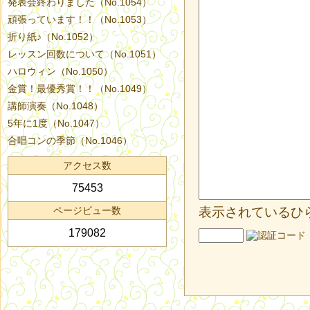
発表会終わりました（No.1054）
頑張っています！！（No.1053）
折り紙♪（No.1052）
レッスン回数について（No.1051）
ハロウィン（No.1050）
金賞！最優秀賞！！（No.1049）
講師演奏（No.1048）
5年に1度（No.1047）
合唱コンの季節（No.1046）
アクセス数
75453
ページビュー数
表示されているひ
179082