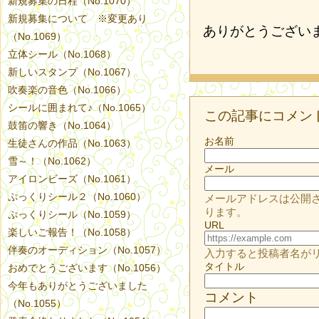
新規募集の日程（No.1070）
新規募集について ※変更あり
ありがとうござい
（No.1069）
立体シール（No.1068）
新しいスタンプ（No.1067）
吹奏楽の音色（No.1066）
シールに囲まれて♪（No.1065）
この記事にコメン
鼓笛の響き（No.1064）
お名前
生徒さんの作品（No.1063）
雪～！（No.1062）
メール
アイロンビーズ（No.1061）
ぷっくりシール２（No.1060）
メールアドレスは公開
ります。
ぷっくりシール（No.1059）
URL
楽しいご報告！（No.1058）
伴奏のオーディション（No.1057）
入力すると投稿者名が
タイトル
おめでとうございます（No.1056）
今年もありがとうございました
コメント
（No.1055）