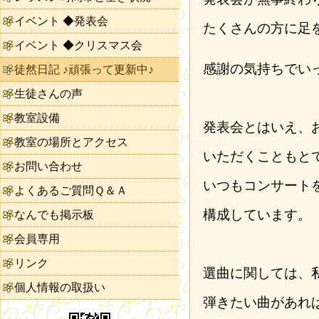
イベント ◆発表会
たくさんの方に足
イベント ◆クリスマス会
感謝の気持ちでい
徒然日記 ♪頑張って更新中♪
生徒さんの声
教室設備
発表会とはいえ、
教室の場所とアクセス
いただくこともと
お問い合わせ
いつもコンサート
よくあるご質問Ｑ＆Ａ
構成しています。
なんでも掲示板
会員専用
リンク
選曲に関しては、
個人情報の取扱い
弾きたい曲があれ