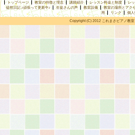
トップページ
教室の特徴と理念
講師紹介
レッスン料金と制度
レッ
徒然日記 ♪頑張って更新中♪
生徒さんの声
教室設備
教室の場所とアク
用
リンク
個人
Copyright (C) 2012 これまさピアノ教室 