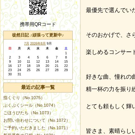
最優先で選んでい
携帯用QRコード
そのおかげで、さ
徒然日記 ♪頑張って更新中♪
7月
2026年8月
9月
日
月
火
水
木
金
土
楽しめるコンサー
1
2
3
4
5
6
7
8
9
10
11
12
13
14
15
16
17
18
19
20
21
22
23
24
25
26
27
28
29
30
31
好きな曲、憧れの
最近の記事一覧
精一杯の力を振り
指くぐり（No.1075）
ぷくぷくシール（No.1074）
とても頼もしく輝
ごほうびたち（No.1073）
お問い合わせについて（No.1072）
ご予約いただきました（No.1071）
皆さま、素晴らし