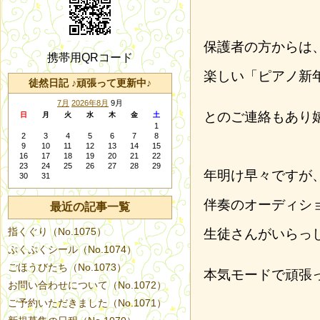
保護者の方からは
携帯用QRコード
楽しい「ピアノ新
徒然日記 ♪頑張って更新中♪
7月
2026年8月
9月
とのご連絡もあり
日
月
火
水
木
金
土
1
2
3
4
5
6
7
8
9
10
11
12
13
14
15
16
17
18
19
20
21
22
23
24
25
26
27
28
29
年明け早々ですが
30
31
伴奏のオーディシ
最近の記事一覧
指くぐり（No.1075）
生徒さんがいらっ
ぷくぷくシール（No.1074）
ごほうびたち（No.1073）
本気モードで頑張
お問い合わせについて（No.1072）
ご予約いただきました（No.1071）