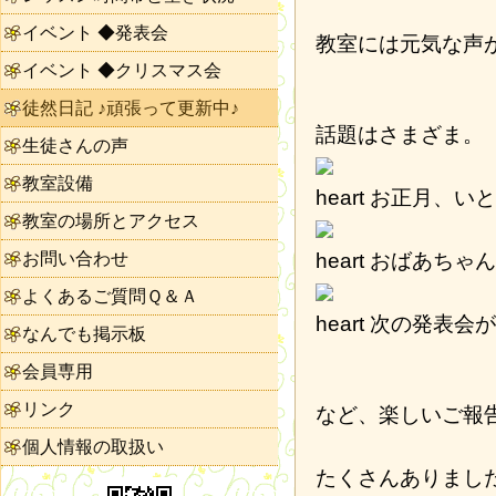
イベント ◆発表会
教室には元気な声
イベント ◆クリスマス会
徒然日記 ♪頑張って更新中♪
話題はさまざま。
生徒さんの声
教室設備
お正月、いと
教室の場所とアクセス
お問い合わせ
おばあちゃん
よくあるご質問Ｑ＆Ａ
次の発表会が
なんでも掲示板
会員専用
リンク
など、楽しいご報
個人情報の取扱い
たくさんありまし