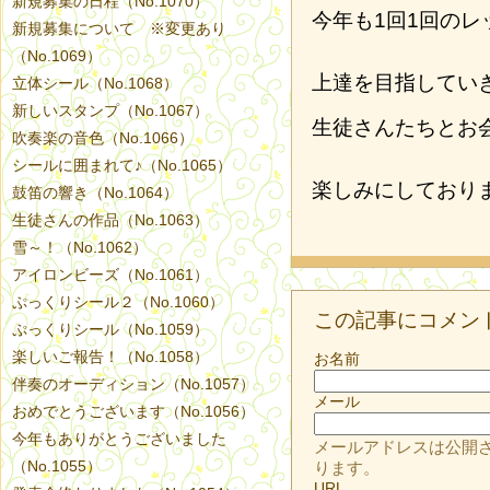
新規募集の日程（No.1070）
今年も1回1回のレ
新規募集について ※変更あり
（No.1069）
上達を目指してい
立体シール（No.1068）
新しいスタンプ（No.1067）
生徒さんたちとお
吹奏楽の音色（No.1066）
シールに囲まれて♪（No.1065）
楽しみにしており
鼓笛の響き（No.1064）
生徒さんの作品（No.1063）
雪～！（No.1062）
アイロンビーズ（No.1061）
ぷっくりシール２（No.1060）
この記事にコメン
ぷっくりシール（No.1059）
楽しいご報告！（No.1058）
お名前
伴奏のオーディション（No.1057）
メール
おめでとうございます（No.1056）
今年もありがとうございました
メールアドレスは公開
（No.1055）
ります。
URL