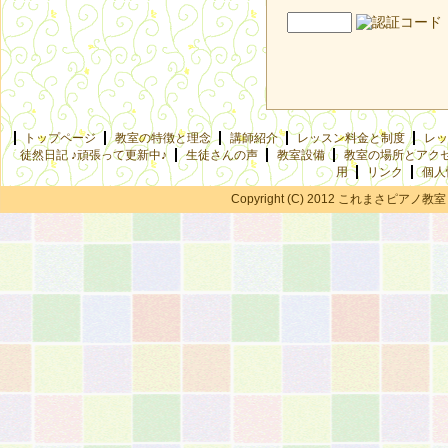
トップページ
教室の特徴と理念
講師紹介
レッスン料金と制度
レッ
徒然日記 ♪頑張って更新中♪
生徒さんの声
教室設備
教室の場所とアク
用
リンク
個人
Copyright (C) 2012 これまさピアノ教室 