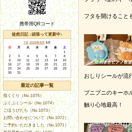
フタを開けること
携帯用QRコード
徒然日記 ♪頑張って更新中♪
7月
2026年8月
9月
日
月
火
水
木
金
土
1
2
3
4
5
6
7
8
9
10
11
12
13
14
15
16
17
18
19
20
21
22
23
24
25
26
27
28
29
30
31
おしりシールが流
最近の記事一覧
プニプニのキーホ
指くぐり（No.1075）
ぷくぷくシール（No.1074）
触り心地最高！
ごほうびたち（No.1073）
お問い合わせについて（No.1072）
ご予約いただきました（No.1071）