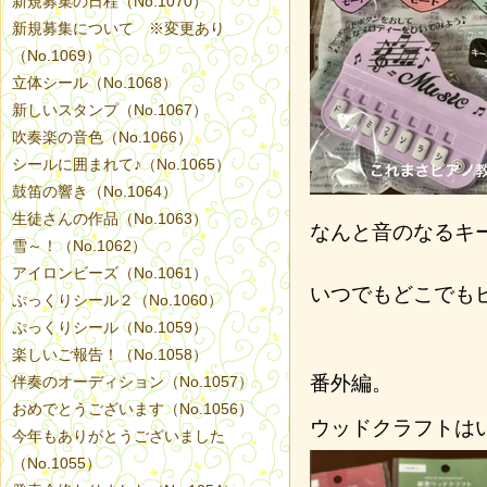
新規募集の日程（No.1070）
新規募集について ※変更あり
（No.1069）
立体シール（No.1068）
新しいスタンプ（No.1067）
吹奏楽の音色（No.1066）
シールに囲まれて♪（No.1065）
鼓笛の響き（No.1064）
生徒さんの作品（No.1063）
なんと音のなるキ
雪～！（No.1062）
アイロンビーズ（No.1061）
いつでもどこでも
ぷっくりシール２（No.1060）
ぷっくりシール（No.1059）
楽しいご報告！（No.1058）
番外編。
伴奏のオーディション（No.1057）
おめでとうございます（No.1056）
ウッドクラフトは
今年もありがとうございました
（No.1055）