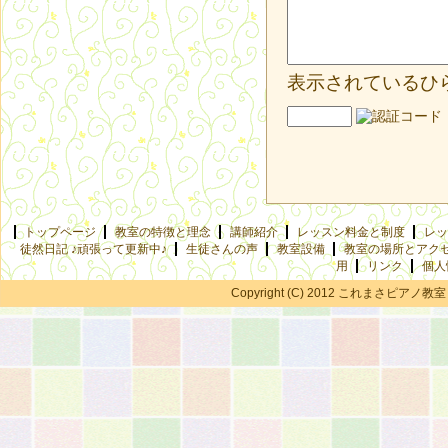
表示されているひ
トップページ
教室の特徴と理念
講師紹介
レッスン料金と制度
レッ
徒然日記 ♪頑張って更新中♪
生徒さんの声
教室設備
教室の場所とアク
用
リンク
個人
Copyright (C) 2012 これまさピアノ教室 