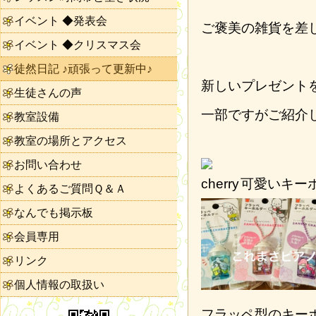
イベント ◆発表会
ご褒美の雑貨を差
イベント ◆クリスマス会
徒然日記 ♪頑張って更新中♪
新しいプレゼント
生徒さんの声
一部ですがご紹介
教室設備
教室の場所とアクセス
お問い合わせ
可愛いキー
よくあるご質問Ｑ＆Ａ
なんでも掲示板
会員専用
リンク
個人情報の取扱い
フラッペ型のキー