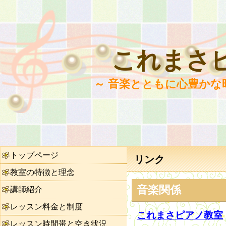
これまさ
～ 音楽とともに心豊かな
トップページ
リンク
教室の特徴と理念
音楽関係
講師紹介
レッスン料金と制度
これまさピアノ教室
レッスン時間帯と空き状況