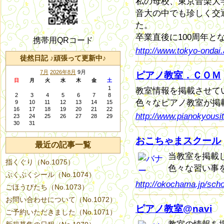
私の母校、東京音楽大
音大の中でも珍しく交
た。
卒業直後に100周年と
携帯用QRコード
http://www.tokyo-ondai.
徒然日記 ♪頑張って更新中♪
7月
2026年8月
9月
ピアノ教室．ＣＯＭ
日
月
火
水
木
金
土
1
教室情報を掲載させて
2
3
4
5
6
7
8
色々なピアノ教室が掲
9
10
11
12
13
14
15
16
17
18
19
20
21
22
http://www.pianokyousi
23
24
25
26
27
28
29
30
31
おこちゃまスクール
最近の記事一覧
当教室を掲載
指くぐり（No.1075）
色々な習い事
ぷくぷくシール（No.1074）
http://okochama.jp/sch
ごほうびたち（No.1073）
お問い合わせについて（No.1072）
ピアノ教室@navi
ご予約いただきました（No.1071）
教室の情報を