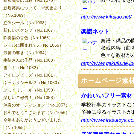
新規募集の日程（No.1070）
新規募集について ※変更あり
（No.1069）
http://www.kikaido.net/
立体シール（No.1068）
新しいスタンプ（No.1067）
楽譜ネット
吹奏楽の音色（No.1066）
楽譜・備品の
シールに囲まれて♪（No.1065）
収載内容（曲
鼓笛の響き（No.1064）
色々な教材が
生徒さんの作品（No.1063）
http://www.gakufu.ne.j
雪～！（No.1062）
アイロンビーズ（No.1061）
ホームページ素
ぷっくりシール２（No.1060）
ぷっくりシール（No.1059）
かわいいフリー素材
楽しいご報告！（No.1058）
学校行事のイラストな
伴奏のオーディション（No.1057）
多種に渡るイラストが
おめでとうございます（No.1056）
http://www.irasutoya.c
今年もありがとうございました
（No.1055）