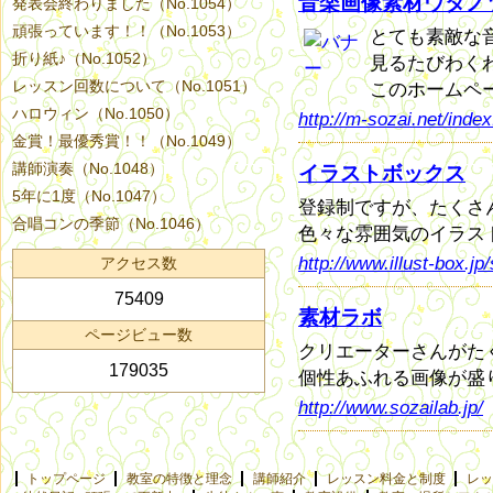
音楽画像素材ウタノ
発表会終わりました（No.1054）
頑張っています！！（No.1053）
とても素敵な
折り紙♪（No.1052）
見るたびわく
レッスン回数について（No.1051）
このホームペ
ハロウィン（No.1050）
http://m-sozai.net/index
金賞！最優秀賞！！（No.1049）
講師演奏（No.1048）
イラストボックス
5年に1度（No.1047）
登録制ですが、たくさ
合唱コンの季節（No.1046）
色々な雰囲気のイラス
http://www.illust-box.jp/
アクセス数
75409
素材ラボ
ページビュー数
クリエーターさんがた
179035
個性あふれる画像が盛
http://www.sozailab.jp/
トップページ
教室の特徴と理念
講師紹介
レッスン料金と制度
レッ