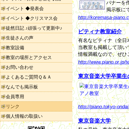
バナーを
イベント ◆発表会
掲示板に
http://koremasa-piano.
イベント ◆クリスマス会
徒然日記 ♪頑張って更新中♪
ピティナ教室紹介
生徒さんの声
有名なピティナ（全日
当教室も掲載して頂い
教室設備
情報満載なので、ぜひ
教室の場所とアクセス
http://www.piano.or.jp/t
お問い合わせ
東京音楽大学卒業生
よくあるご質問Ｑ＆Ａ
なんでも掲示板
会員専用
http://piano.tokyo-ondai.
リンク
個人情報の取扱い
東京音楽大学