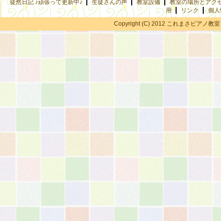
徒然日記 ♪頑張って更新中♪
生徒さんの声
教室設備
教室の場所とアク
用
リンク
個人
Copyright (C) 2012 これまさピアノ教室 