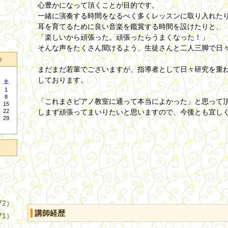
心豊かになって頂くことが目的です。
一緒に演奏する時間をなるべく多くレッスンに取り入れた
耳を育てるために良い音楽を鑑賞する時間を設けたりと、
「楽しいから頑張った。頑張ったらうまくなった！」
そんな声をたくさん聞けるよう、生徒さんと二人三脚で日
♪
まだまだ若輩でございますが、指導者として日々研究を重
しております。
土
1
8
「これまさピアノ教室に通って本当によかった」と思って
15
22
しまず頑張ってまいりたいと思いますので、今後とも宜し
29
72）
講師経歴
71）