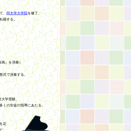
て、
同大学大学院
を修了。
転籍する。
版画』を演奏）
形式で演奏する。
楽大学受験、
多くの生徒の指導にあたる。
を定
ど、