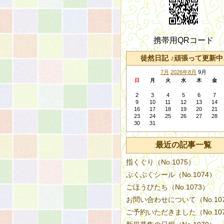
携帯用QRコード
徒然日記 ♪頑張って更新中
7月
2026年8月
9月
日
月
火
水
木
金
2
3
4
5
6
7
9
10
11
12
13
14
16
17
18
19
20
21
23
24
25
26
27
28
30
31
最近の記事一覧
指くぐり（No.1075）
ぷくぷくシール（No.1074）
ごほうびたち（No.1073）
お問い合わせについて（No.10
ご予約いただきました（No.10