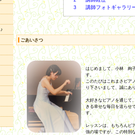
講師フォトギャラリ
3
♪
ごあいさつ
はじめまして、小林 絢
す。
このたびはこれまさピア
り下さいまして、誠にあ
大好きなピアノを通じて
きる幸せな毎日を送らせ
す。
レッスンは、もちろんピ
強の場ですが、この特別