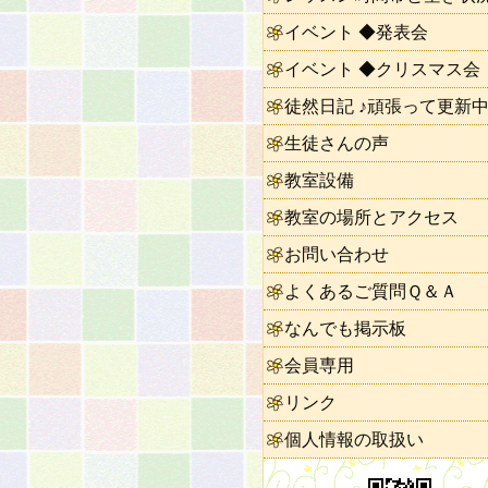
イベント ◆発表会
イベント ◆クリスマス会
徒然日記 ♪頑張って更新中
生徒さんの声
教室設備
教室の場所とアクセス
お問い合わせ
よくあるご質問Ｑ＆Ａ
なんでも掲示板
会員専用
リンク
個人情報の取扱い