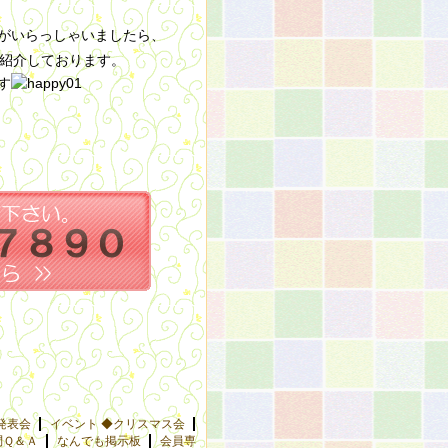
がいらっしゃいましたら、
紹介しております。
す
発表会
イベント ◆クリスマス会
問Ｑ＆Ａ
なんでも掲示板
会員専