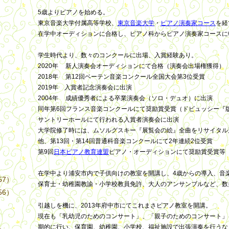
5歳よりピアノを始める。
東京音楽大学付属高等学校、
東京音楽大学
・
ピアノ演奏家コース
を経
在学中オーディションに合格し、ピアノ科からピアノ演奏家コースに
学生時代より、数々のコンクールに出場、入賞経験あり。
2020
年
新人演奏会オーディションにて合格（演奏会出場権獲得）
2018年
第12回ベーテン音楽コンクール全国大会第3位受賞
）
2019年 入賞者記念演奏会に出演
2004年
成績優秀者による卒業演奏会（ソロ・デュオ）に出演
同年第6回フランス音楽コンクールにて奨励賞受賞（ドビュッシー『
サントリーホールにて行われる入賞者演奏会に出演
大学院修了時には、ムソルグスキー『展覧会の絵』全曲をリサイタル
他、第13回・第14回普通科音楽コンクールにて2年連続2位受賞
第9回
日本ピアノ教育連盟
ピアノ・オーディションにて奨励賞受賞等
在学中より浦安市内で子供向けの教室を開講し、4歳からの導入、音
57）
保育士・幼稚園教諭・小学校教員免許、大人のアンサンブルなど、数
56）
引越しを機に、2013年府中市にてこれまさピアノ教室を開講。
現在も「乳幼児のためのコンサート」、「親子のためのコンサート」
期的に行い、保育園、幼稚園、小学校、福祉施設で出張演奏を行うな