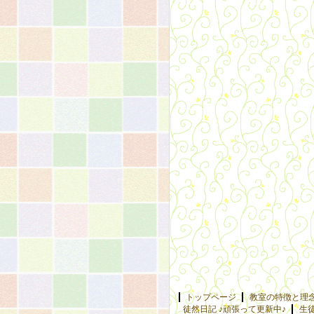
トップページ
教室の特徴と理
徒然日記 ♪頑張って更新中♪
生