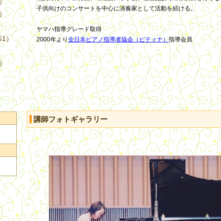
4）
子供向けのコンサートを中心に演奏家として活動を続ける。
3）
ヤマハ指導グレード取得
51）
2000年より
全日本ピアノ指導者協会（ピティナ）
指導会員
9）
講師フォトギャラリー